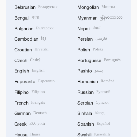
Беларуская
Монгол
Belarusian
Mongolian
বাংলা
မြန်မာဘာသာ
Bengali
Myanmar
Български
नेपाली
Bulgarian
Nepali
ខ្មែរ
فارسی
Cambodian
Persian
Hrvatski
Polski
Croatian
Polish
Český
Português
Czech
Portuguese
English
پښتو
English
Pashto
Esperanto
Română
Esperanto
Romanian
Filipino
Русский
Filipino
Russian
Français
Српски
French
Serbian
Deutsch
සිංහල
German
Sinhala
Ελληνικά
Español
Greek
Spanish
Hausa
Kiswahili
Hausa
Swahili