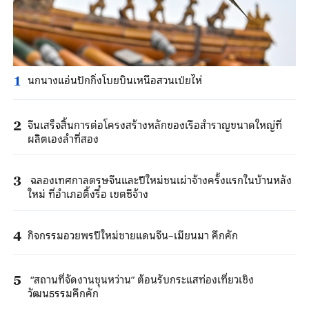
นกนางแอ่นปักกิ่งโบยบินเหนือสวนเป่ยไห่
1
จีนเสร็จสิ้นการต่อโครงสร้างหลักของเรือสำราญขนาดใหญ่ที่
2
ผลิตเองลำที่สอง
ฉลองเทศกาลตรุษจีนและปีใหม่ชนเผ่าจ้างครั้งแรกในบ้านหลัง
3
ใหม่ ที่อำเภอติ้งรื่อ เขตซีจ้าง
กิจกรรมอวยพรปีใหม่ชายแดนจีน–เมียนมา คึกคัก
4
“สถานที่จัดงานชุนหว่าน” ต้อนรับกระแสท่องเที่ยวเชิง
5
วัฒนธรรมคึกคัก