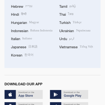
עברית
தமிழ்
Hebrew
Tamil
हिन्दी
ไทย
Hindi
Thai
Magyar
Türkçe
Hungarian
Turkish
Bahasa Indonesia
Українська
Indonesian
Ukrainian
Italiano
اردو
Italian
Urdu
日本語
Tiếng Việt
Japanese
Vietnamese
한국어
Korean
DOWNLOAD OUR APP