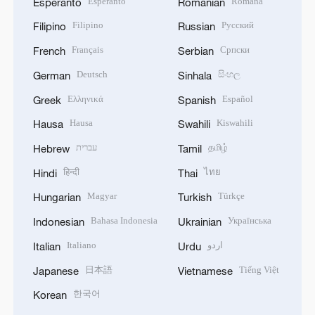
Esperanto
Română
Esperanto
Romanian
Filipino
Русский
Filipino
Russian
Français
Српски
French
Serbian
Deutsch
සිංහල
German
Sinhala
Ελληνικά
Español
Greek
Spanish
Hausa
Kiswahili
Hausa
Swahili
עברית
தமிழ்
Hebrew
Tamil
हिन्दी
ไทย
Hindi
Thai
Magyar
Türkçe
Hungarian
Turkish
Bahasa Indonesia
Українська
Indonesian
Ukrainian
Italiano
اردو
Italian
Urdu
日本語
Tiếng Việt
Japanese
Vietnamese
한국어
Korean