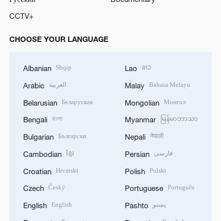
CCTV+
CHOOSE YOUR LANGUAGE
Shqip
ລາວ
Albanian
Lao
العربية
Bahasa Melayu
Arabic
Malay
Беларуская
Монгол
Belarusian
Mongolian
বাংলা
မြန်မာဘာသာ
Bengali
Myanmar
Български
नेपाली
Bulgarian
Nepali
ខ្មែរ
فارسی
Cambodian
Persian
Hrvatski
Polski
Croatian
Polish
Český
Português
Czech
Portuguese
English
پښتو
English
Pashto