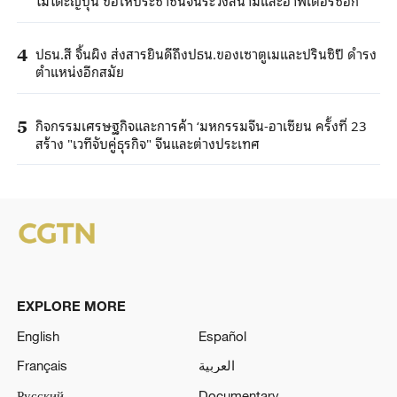
โมโตะญี่ปุ่น ขอให้ประชาชนจีนระวังสึนามิและอาฟเตอร์ช็อก
ปธน.สี จิ้นผิง ส่งสารยินดีถึงปธน.ของเซาตูเมและปรินซิปี ดำรง
4
ตำแหน่งอีกสมัย
กิจกรรมเศรษฐกิจและการค้า ‘มหกรรมจีน-อาเซียน ครั้งที่ 23
5
สร้าง "เวทีจับคู่ธุรกิจ" จีนและต่างประเทศ
EXPLORE MORE
English
Español
Français
العربية
Русский
Documentary