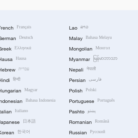
French
Français
Lao
ລາວ
German
Deutsch
Malay
Bahasa Melayu
Greek
Ελληνικά
Mongolian
Монгол
Hausa
Hausa
Myanmar
မြန်မာဘာသာ
Hebrew
עברית
Nepali
नेपाली
Hindi
हिन्दी
Persian
فارسی
Hungarian
Magyar
Polish
Polski
Indonesian
Bahasa Indonesia
Portuguese
Português
Italian
Italiano
Pashto
پښتو
Japanese
日本語
Romanian
Română
Korean
한국어
Russian
Русский