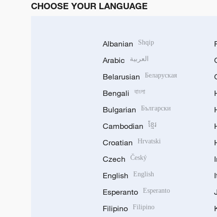
CHOOSE YOUR LANGUAGE
Albanian
Shqip
Arabic
العربية
Belarusian
Беларуская
Bengali
বাংলা
Bulgarian
Български
Cambodian
ខ្មែរ
Croatian
Hrvatski
Czech
Český
English
English
Esperanto
Esperanto
Filipino
Filipino