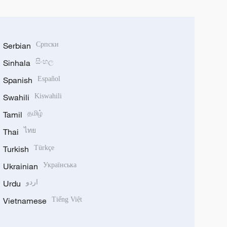
Serbian
Српски
Sinhala
සිංහල
Spanish
Español
Swahili
Kiswahili
Tamil
தமிழ்
Thai
ไทย
Turkish
Türkçe
Ukrainian
Українська
Urdu
اردو
Vietnamese
Tiếng Việt