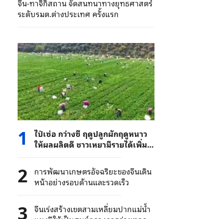
จีน-ทาจิกิสถาน จัดสนทนาทางยุทธศาสตร์
ระดับรมต.ต่างประเทศ ครั้งแรก
1
ไป่เซ่อ กว่างซี ฤดูปลูกผักฤดูหนาว
ให้ผลผลิตดี ชาวเหยามีรายได้เพิ่ม
อย่างมั่นคง
2
การพัฒนาเกษตรอัจฉริยะของจีนเดิน
หน้าอย่างรอบด้านและรวดเร็ว
3
จีนเร่งสร้างเขตสามเหลี่ยมปากแม่น้ำ