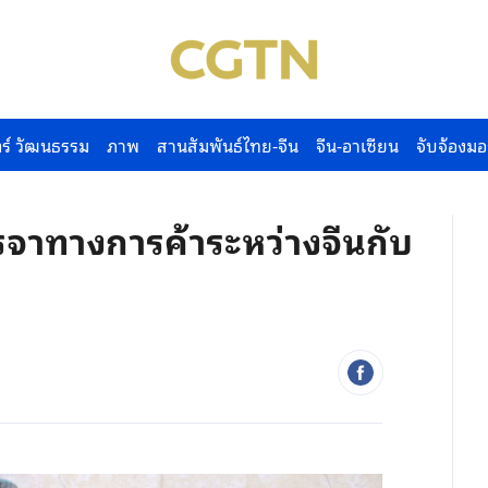
ร์ วัฒนธรรม
ภาพ
สานสัมพันธ์ไทย-จีน
จีน-อาเซียน
จับจ้องมอ
จาทางการค้าระหว่างจีนกับ