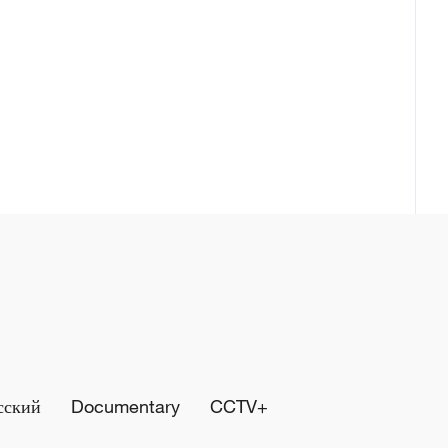
сский
Documentary
CCTV+