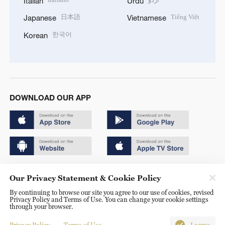
Italian
Urdu
日本語
Tiếng Việt
Japanese
Vietnamese
한국어
Korean
DOWNLOAD OUR APP
Copyright © 2024 CGTN.
Our Privacy Statement & Cookie Policy
京ICP备20000184号
By continuing to browse our site you agree to our use of cookies, revised
Privacy Policy and Terms of Use. You can change your cookie settings
京公网安备 11010502050052号
through your browser.
Disinformation report hotline: 010-85061466
Privacy Policy
Terms of Use
I agree