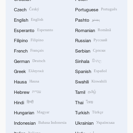
Český
Português
Czech
Portuguese
English
پښتو
English
Pashto
Esperanto
Română
Esperanto
Romanian
Filipino
Русский
Filipino
Russian
Français
Српски
French
Serbian
Deutsch
සිංහල
German
Sinhala
Ελληνικά
Español
Greek
Spanish
Hausa
Kiswahili
Hausa
Swahili
עברית
தமிழ்
Hebrew
Tamil
हिन्दी
ไทย
Hindi
Thai
Magyar
Türkçe
Hungarian
Turkish
Bahasa Indonesia
Українська
Indonesian
Ukrainian
Italiano
اردو