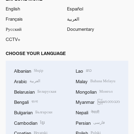
English
Español
Français
العربية
Русский
Documentary
CCTV+
CHOOSE YOUR LANGUAGE
Shqip
ລາວ
Albanian
Lao
العربية
Bahasa Melayu
Arabic
Malay
Беларуская
Монгол
Belarusian
Mongolian
বাংলা
မြန်မာဘာသာ
Bengali
Myanmar
Български
नेपाली
Bulgarian
Nepali
ខ្មែរ
فارسی
Cambodian
Persian
Hrvatski
Polski
Croatian
Polish