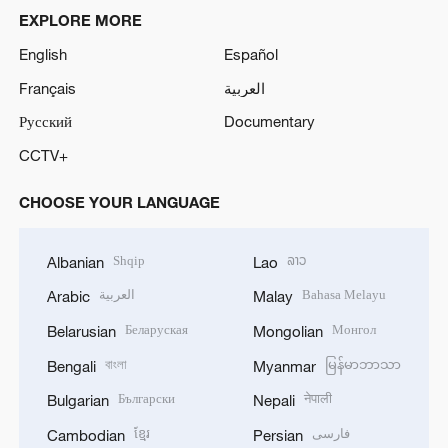
EXPLORE MORE
English
Español
Français
العربية
Русский
Documentary
CCTV+
CHOOSE YOUR LANGUAGE
Shqip
ລາວ
Albanian
Lao
العربية
Bahasa Melayu
Arabic
Malay
Беларуская
Монгол
Belarusian
Mongolian
বাংলা
မြန်မာဘာသာ
Bengali
Myanmar
Български
नेपाली
Bulgarian
Nepali
ខ្មែរ
فارسی
Cambodian
Persian