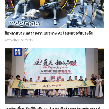
สื่อหลายประเทศรายงานแนวทาง AI โอเพนซอร์สของจีน
2026-08-05 05:28:33
"ฤดูร้อนนี้พบกันที่ซินเจียง": อีเวนต์เน็ตไอดอลร่วมสร้างสรรค์