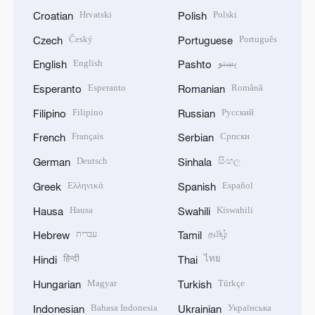
Hrvatski
Polski
Croatian
Polish
Český
Português
Czech
Portuguese
English
پښتو
English
Pashto
Esperanto
Română
Esperanto
Romanian
Filipino
Русский
Filipino
Russian
Français
Српски
French
Serbian
Deutsch
සිංහල
German
Sinhala
Ελληνικά
Español
Greek
Spanish
Hausa
Kiswahili
Hausa
Swahili
עברית
தமிழ்
Hebrew
Tamil
हिन्दी
ไทย
Hindi
Thai
Magyar
Türkçe
Hungarian
Turkish
Bahasa Indonesia
Українська
Indonesian
Ukrainian