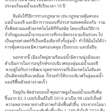
ประมงในแม่ย้ำแยงซีเป็นเวลา 10 ปี
จีนยังใช้วิธีการทางกฎหมาย เช่น กฎหมายคุ้มครอง
แม่น้ำแยงซี และมีการวางแผนที่ประสานสอดคล้องกัน รวม
ทั้งติดตามผลด้วยเทคโนโลยีที่ทันสมัย โดยเปลี่ยนวิธีการ
กำกับดูแลแม่น้ำจากแนวทางที่กระจัดกระจายเป็นช่วงๆ ไป
เป็นยุทธศาสตร์ที่เป็นหนึ่งเดียวทั่วทั้งลุ่มน้ำ ทำให้มั่นใจได้ว่า
การคุ้มครองจะมีความครอบคลุม เป็นระบบ และยั่งยืน
นอกจากนี้ เมืองใหญ่ตามริมแม่น้ำมีความมุ่งมั่นและ
ดำเนินการในการอนุรักษ์ระบบนิเวศของลุ่มแม่น้ำแยงซี
ควบคู่ไปกับการพัฒนาอุตสาหกรรมที่เน้นเทคโนโลยีและ
เป็นมิตรต่อสิ่งแวดล้อม ก็ช่วยทำให้ระบบนิเวศในลุ่มแม่น้ำ
แยงซีฟื้นตัวอย่างรวดเร็ว
ปัจจุบัน สัดส่วนของน้ำคุณภาพสูงในแม่น้ำแยงซีเพิ่ม
ขึ้นจาก 82.3 เปอร์เซ็นต์ในปี 2016 มาเป็น 98 เปอร์เซ็นต์
ความหลากหลายทางชีวภาพกำลังฟื้นตัวขึ้น ประชากรโลมา
ปากขวดในแม่น้ำแยงซีเพิ่มขึ้นเป็น 1,249 ตัวในปี 2023 ซึ่ง