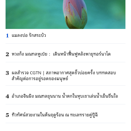
แมลงปอ รักสระบัว
1
หวงกั่ง มณฑลหูเป่ย： เดินหน้าฟื้นฟูหลังพายุทอร์นาโด
2
ผลสำรวจ CGTN | สภาพอากาศสุดขั้วบ่อยครั้ง บททดสอบ
3
สำคัญต่อการอยู่รอดของมนุษย์
อำเภอจินผิง มณฑลยุนนาน น้ำตกในหุบเขาเล่นน้ำเย็นชื่นใจ
4
ทิวทัศน์สวยงามในต้นฤดูร้อน ณ ทะเลทรายคู่ปู้ฉี
5