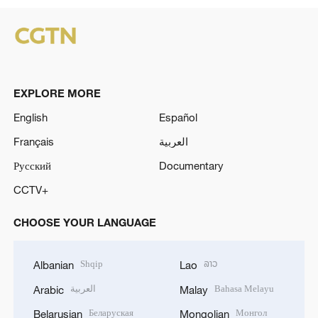
EXPLORE MORE
English
Español
Français
العربية
Русский
Documentary
CCTV+
CHOOSE YOUR LANGUAGE
Shqip
ລາວ
Albanian
Lao
العربية
Bahasa Melayu
Arabic
Malay
Беларуская
Монгол
Belarusian
Mongolian