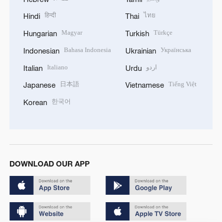
हिन्दी
ไทย
Hindi
Thai
Magyar
Türkçe
Hungarian
Turkish
Bahasa Indonesia
Українська
Indonesian
Ukrainian
Italiano
اردو
Italian
Urdu
日本語
Tiếng Việt
Japanese
Vietnamese
한국어
Korean
DOWNLOAD OUR APP