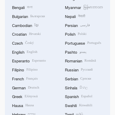
বাংলা
မြန်မာဘာသာ
Bengali
Myanmar
Български
नेपाली
Bulgarian
Nepali
ខ្មែរ
فارسی
Cambodian
Persian
Hrvatski
Polski
Croatian
Polish
Český
Português
Czech
Portuguese
English
پښتو
English
Pashto
Esperanto
Română
Esperanto
Romanian
Filipino
Русский
Filipino
Russian
Français
Српски
French
Serbian
Deutsch
සිංහල
German
Sinhala
Ελληνικά
Español
Greek
Spanish
Hausa
Kiswahili
Hausa
Swahili
עברית
தமிழ்
Hebrew
Tamil