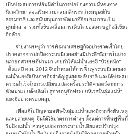
เป็นประสบการณ์อันมีค่าในการปกป้องความมั่นคงทาง
นิเวศวิทยา ส่งเสริมความกลมกลืนระหว่างมนุษย์กับ
ธรรมชาติ และสนับสนุนการพัฒนาที่ถือประชาชนเป็น
ศูนย์กลาง รวมทั้งขับเคลื่อนการเติบโตของเศรษฐกิจสีเขียว
อีกด้วย
รายงานระบุว่า การพัฒนาเศรษฐกิจอย่างรวดเร็วโดย
ปราศจากการปกป้องระบบนิเวศอย่างมีประสิทธิภาพในช่วง
หลายทศวรรษที่ผ่านมา เคยทำให้แม่น้ำแยงซี “ป่วยหนัก”
ตั้งแต่ปี ค.ศ. 2012 จีนกำหนดให้การฟื้นฟูระบบนิเวศของ
แม่น้ำแยงซีเป็นภารกิจสำคัญสูงสุดระดับชาติ และได้ประสบ
ความสำเร็จในการเปลี่ยนแปลงครั้งประวัติศาสตร์จากการ
พัฒนาแบบดั้งเดิมไปสู่การอนุรักษ์ระบบนิเวศในลุ่มแม่น้ำ
แยงซีอย่างครอบคลุม
เพื่อแก้ไขปัญหามลพิษในลุ่มแม่น้ำแยงซีจากทั้งต้นเหตุ
และปลายเหตุ จีนได้ใช้มาตรการต่างๆ ตั้งแต่การฟื้นฟูพื้นที่
ริมฝั่งแม่น้ำ ควบคุมช่องทางระบายน้ำเสียและปรับปรุง
ระบบบำบัดน้ำเสีย ไปจนถึงการบังคับใช้กฎหมายห้ามทำ