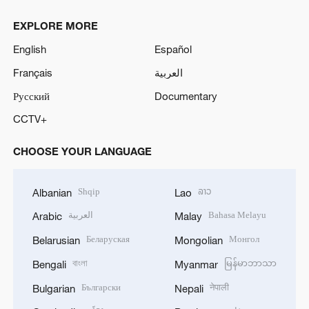
EXPLORE MORE
English
Español
Français
العربية
Русский
Documentary
CCTV+
CHOOSE YOUR LANGUAGE
Shqip
ລາວ
Albanian
Lao
العربية
Bahasa Melayu
Arabic
Malay
Беларуская
Монгол
Belarusian
Mongolian
বাংলা
မြန်မာဘာသာ
Bengali
Myanmar
Български
नेपाली
Bulgarian
Nepali