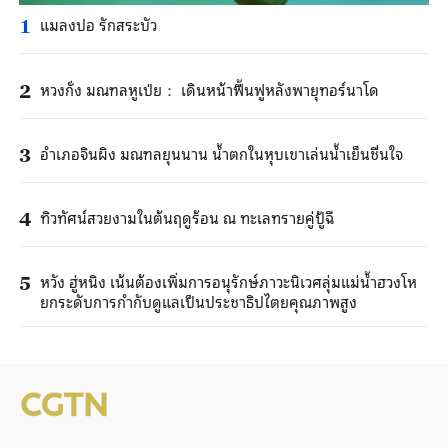
แมลงปอ รักสระบัว
1
หวงกั่ง มณฑลหูเป่ย： เดินหน้าฟื้นฟูหลังพายุทอร์นาโด
2
อำเภอจินผิง มณฑลยุนนาน น้ำตกในหุบเขาเล่นน้ำเย็นชื่นใจ
3
ทิวทัศน์สวยงามในต้นฤดูร้อน ณ ทะเลทรายคู่ปู้ฉี
4
หวัง ฮู่หนิง เน้นต้องเพิ่มการอนุรักษ์ภาวะนิเวศลุ่มแม่น้ำฮวงโห
5
ยกระดับการกำกับดูแลเป็นประชาธิปไตยคุณภาพสูง