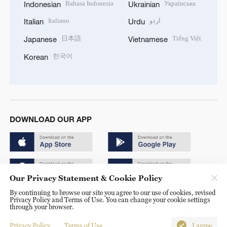
Bahasa Indonesia
Українська
Indonesian
Ukrainian
Italiano
اردو
Italian
Urdu
日本語
Tiếng Việt
Japanese
Vietnamese
한국어
Korean
DOWNLOAD OUR APP
Our Privacy Statement & Cookie Policy
By continuing to browse our site you agree to our use of cookies, revised
Copyright © 2024 CGTN.
Privacy Policy and Terms of Use. You can change your cookie settings
through your browser.
京ICP备20000184号
Privacy Policy
Terms of Use
I agree