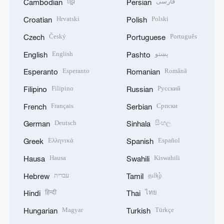
ខ្មែរ
فارسی
Cambodian
Persian
Hrvatski
Polski
Croatian
Polish
Český
Português
Czech
Portuguese
English
پښتو
English
Pashto
Esperanto
Română
Esperanto
Romanian
Filipino
Русский
Filipino
Russian
Français
Српски
French
Serbian
Deutsch
සිංහල
German
Sinhala
Ελληνικά
Español
Greek
Spanish
Hausa
Kiswahili
Hausa
Swahili
עברית
தமிழ்
Hebrew
Tamil
हिन्दी
ไทย
Hindi
Thai
Magyar
Türkçe
Hungarian
Turkish