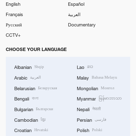
English
Español
Français
العربية
Русский
Documentary
CCTV+
CHOOSE YOUR LANGUAGE
Shqip
ລາວ
Albanian
Lao
العربية
Bahasa Melayu
Arabic
Malay
Беларуская
Монгол
Belarusian
Mongolian
বাংলা
မြန်မာဘာသာ
Bengali
Myanmar
Български
नेपाली
Bulgarian
Nepali
ខ្មែរ
فارسی
Cambodian
Persian
Hrvatski
Polski
Croatian
Polish