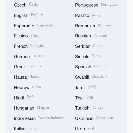
Český
Português
Czech
Portuguese
English
پښتو
English
Pashto
Esperanto
Română
Esperanto
Romanian
Filipino
Русский
Filipino
Russian
Français
Српски
French
Serbian
Deutsch
සිංහල
German
Sinhala
Ελληνικά
Español
Greek
Spanish
Hausa
Kiswahili
Hausa
Swahili
עברית
தமிழ்
Hebrew
Tamil
हिन्दी
ไทย
Hindi
Thai
Magyar
Türkçe
Hungarian
Turkish
Bahasa Indonesia
Українська
Indonesian
Ukrainian
Italiano
اردو
Italian
Urdu