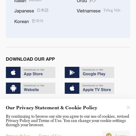
Italian
Urdu
日本語
Tiếng Việt
Japanese
Vietnamese
한국어
Korean
DOWNLOAD OUR APP
Copyright © 2024 CGTN.
Our Privacy Statement & Cookie Policy
京ICP备20000184号
By continuing to browse our site you agree to our use of cookies, revised
Privacy Policy and Terms of Use. You can change your cookie settings
京公网安备 11010502050052号
through your browser.
Disinformation report hotline: 010-85061466
Privacy Policy
Terms of Use
I agree