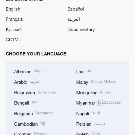
English
Español
Français
العربية
Русский
Documentary
CCTV+
CHOOSE YOUR LANGUAGE
Shqip
ລາວ
Albanian
Lao
العربية
Bahasa Melayu
Arabic
Malay
Беларуская
Монгол
Belarusian
Mongolian
বাংলা
မြန်မာဘာသာ
Bengali
Myanmar
Български
नेपाली
Bulgarian
Nepali
ខ្មែរ
فارسی
Cambodian
Persian
Hrvatski
Polski
Croatian
Polish