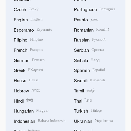
Český
Português
Czech
Portuguese
English
پښتو
English
Pashto
Esperanto
Română
Esperanto
Romanian
Filipino
Русский
Filipino
Russian
Français
Српски
French
Serbian
Deutsch
සිංහල
German
Sinhala
Ελληνικά
Español
Greek
Spanish
Hausa
Kiswahili
Hausa
Swahili
עברית
தமிழ்
Hebrew
Tamil
हिन्दी
ไทย
Hindi
Thai
Magyar
Türkçe
Hungarian
Turkish
Bahasa Indonesia
Українська
Indonesian
Ukrainian
Italiano
اردو