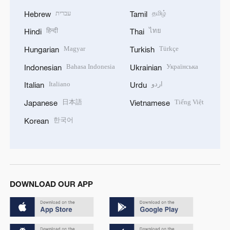
עברית
தமிழ்
Hebrew
Tamil
हिन्दी
ไทย
Hindi
Thai
Magyar
Türkçe
Hungarian
Turkish
Bahasa Indonesia
Українська
Indonesian
Ukrainian
Italiano
اردو
Italian
Urdu
日本語
Tiếng Việt
Japanese
Vietnamese
한국어
Korean
DOWNLOAD OUR APP