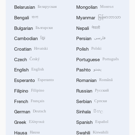
Беларуская
Монгол
Belarusian
Mongolian
বাংলা
မြန်မာဘာသာ
Bengali
Myanmar
Български
नेपाली
Bulgarian
Nepali
ខ្មែរ
فارسی
Cambodian
Persian
Hrvatski
Polski
Croatian
Polish
Český
Português
Czech
Portuguese
English
پښتو
English
Pashto
Esperanto
Română
Esperanto
Romanian
Filipino
Русский
Filipino
Russian
Français
Српски
French
Serbian
Deutsch
සිංහල
German
Sinhala
Ελληνικά
Español
Greek
Spanish
Hausa
Kiswahili
Hausa
Swahili