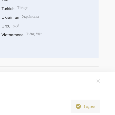
Turkish
Türkçe
Ukrainian
Українська
Urdu
اردو
Vietnamese
Tiếng Việt
I agree
6