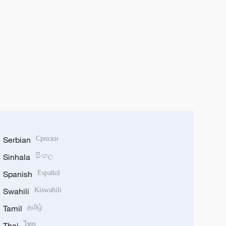
Serbian
Српски
Sinhala
සිංහල
Spanish
Español
Swahili
Kiswahili
Tamil
தமிழ்
Thai
ไทย