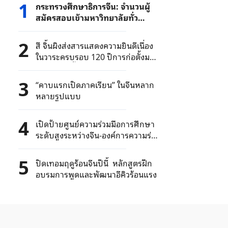
1
กระทรวงศึกษาธิการจีน: จำนวนผู้
สมัครสอบเข้ามหาวิทยาลัยทั่ว
ประเทศปี 2025 มี 13,350,000 คน
2
สี จิ้นผิงส่งสารแสดงความยินดีเนื่อง
ในวาระครบรอบ 120 ปีการก่อตั้งมหา
วิทยาลัยฟู่ตั้น
3
“คาบแรกเปิดภาคเรียน” ในจีนหลาก
หลายรูปแบบ
4
เปิดป้ายศูนย์ความร่วมมือการศึกษา
ระดับสูงระหว่างจีน-องค์การความร่วม
มือเซี่ยงไฮ้
5
ปิดเทอมฤดูร้อนจีนปีนี้ หลักสูตรฝึก
อบรมการพูดและพัฒนาอีคิวร้อนแรง