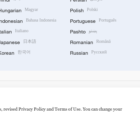
Hungarian
Magyar
Polish
Polski
Indonesian
Bahasa Indonesia
Portuguese
Português
Italian
Italiano
Pashto
پښتو
Japanese
日本語
Romanian
Română
Korean
한국어
Russian
Русский
es, revised Privacy Policy and Terms of Use. You can change your
备 11010502050052号
Disinformation report hotline: 010-8506146