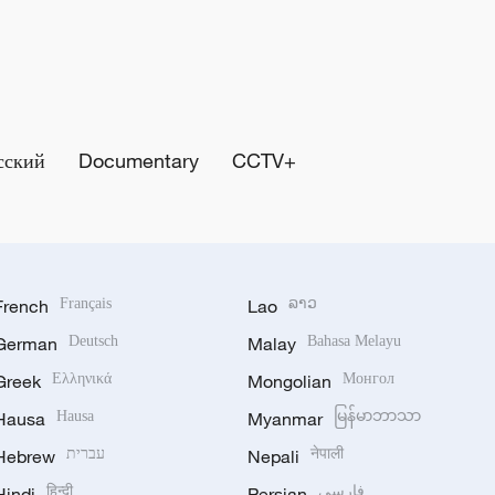
сский
Documentary
CCTV+
French
Français
Lao
ລາວ
German
Deutsch
Malay
Bahasa Melayu
Greek
Ελληνικά
Mongolian
Монгол
Hausa
Hausa
Myanmar
မြန်မာဘာသာ
Hebrew
עברית
Nepali
नेपाली
Hindi
हिन्दी
Persian
فارسی