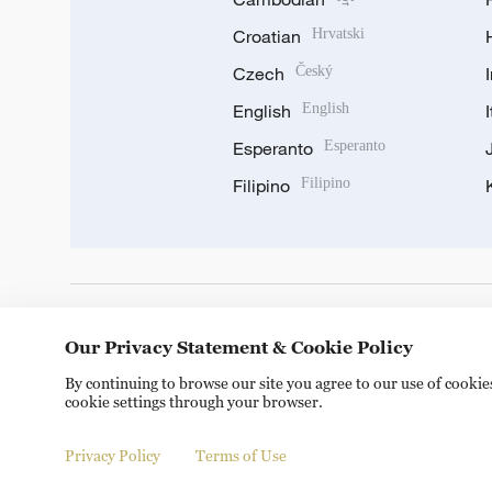
Croatian
Hrvatski
Czech
Český
English
English
Esperanto
Esperanto
Filipino
Filipino
DOWNLOAD OUR APP
Our Privacy Statement & Cookie Policy
By continuing to browse our site you agree to our use of cooki
cookie settings through your browser.
Privacy Policy
Terms of Use
Copyright © 2024 CGTN.
京ICP备20000184号
京公网安