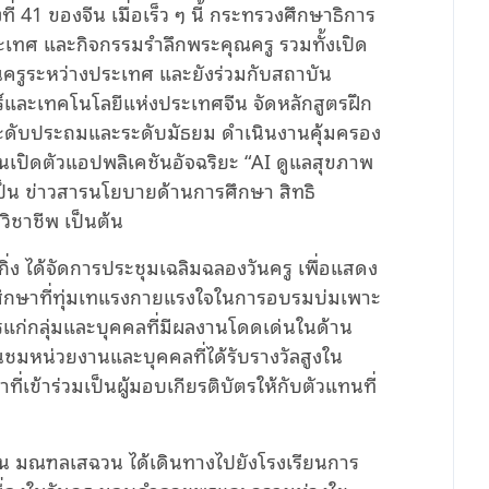
ที่ 41 ของจีน เมื่อเร็ว ๆ นี้ กระทรวงศึกษาธิการ
วประเทศ และกิจกรรมรำลึกพระคุณครู รวมทั้งเปิด
ครูระหว่างประเทศ และยังร่วมกับสถาบัน
และเทคโนโลยีแห่งประเทศจีน จัดหลักสูตรฝึก
ระดับประถมและระดับมัธยม ดำเนินงานคุ้มครอง
นเปิดตัวแอปพลิเคชันอัจฉริยะ “AI ดูแลสุขภาพ
จะเป็น ข่าวสารนโยบายด้านการศึกษา สิทธิ
ิชาชีพ เป็นต้น
ักกิ่ง ได้จัดการประชุมเฉลิมฉลองวันครู เพื่อแสดง
ึกษาที่ทุ่มเทแรงกายแรงใจในการอบรมบ่มเพาะ
แก่กลุ่มและบุคคลที่มีผลงานโดดเด่นในด้าน
่นชมหน่วยงานและบุคคลที่ได้รับรางวัลสูงใน
่เข้าร่วมเป็นผู้มอบเกียรติบัตรให้กับตัวแทนที่
งฮั่น มณฑลเสฉวน ได้เดินทางไปยังโรงเรียนการ