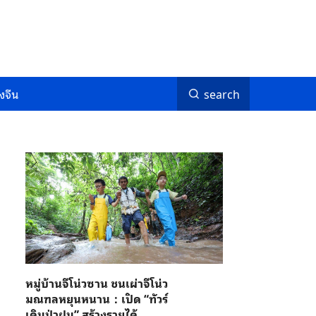
งจีน
search
หมู่บ้านจีโน่วซาน ชนเผ่าจีโน่ว
มณฑลหยุนหนาน：เปิด “ทัวร์
เดินป่าฝน” สร้างรายได้