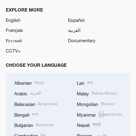
EXPLORE MORE
English
Español
Français
العربية
Русский
Documentary
CCTV+
CHOOSE YOUR LANGUAGE
Shqip
ລາວ
Albanian
Lao
العربية
Bahasa Melayu
Arabic
Malay
Беларуская
Монгол
Belarusian
Mongolian
বাংলা
မြန်မာဘာသာ
Bengali
Myanmar
Български
नेपाली
Bulgarian
Nepali
ខ្មែរ
فارسی
Cambodian
Persian