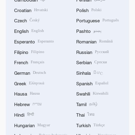
Hrvatski
Polski
Croatian
Polish
Český
Português
Czech
Portuguese
English
پښتو
English
Pashto
Esperanto
Română
Esperanto
Romanian
Filipino
Русский
Filipino
Russian
Français
Српски
French
Serbian
Deutsch
සිංහල
German
Sinhala
Ελληνικά
Español
Greek
Spanish
Hausa
Kiswahili
Hausa
Swahili
עברית
தமிழ்
Hebrew
Tamil
हिन्दी
ไทย
Hindi
Thai
Magyar
Türkçe
Hungarian
Turkish