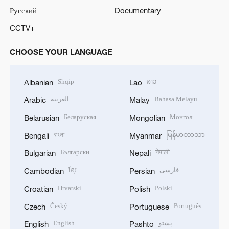
Русский
Documentary
CCTV+
CHOOSE YOUR LANGUAGE
Shqip
ລາວ
Albanian
Lao
العربية
Bahasa Melayu
Arabic
Malay
Беларуская
Монгол
Belarusian
Mongolian
বাংলা
မြန်မာဘာသာ
Bengali
Myanmar
Български
नेपाली
Bulgarian
Nepali
ខ្មែរ
فارسی
Cambodian
Persian
Hrvatski
Polski
Croatian
Polish
Český
Português
Czech
Portuguese
English
پښتو
English
Pashto