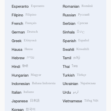
Esperanto
Română
Esperanto
Romanian
Filipino
Русский
Filipino
Russian
Français
Српски
French
Serbian
Deutsch
සිංහල
German
Sinhala
Ελληνικά
Español
Greek
Spanish
Hausa
Kiswahili
Hausa
Swahili
עברית
தமிழ்
Hebrew
Tamil
हिन्दी
ไทย
Hindi
Thai
Magyar
Türkçe
Hungarian
Turkish
Bahasa Indonesia
Українська
Indonesian
Ukrainian
Italiano
اردو
Italian
Urdu
日本語
Tiếng Việt
Japanese
Vietnamese
한국어
Korean