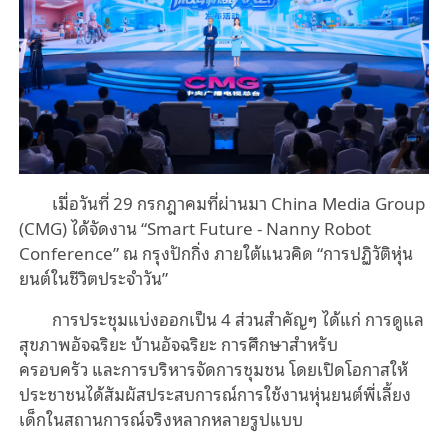
เมื่อวันที่
29
กรกฎาคมที่ผ่านมา
China Media Group
(CMG)
ได้จัดงาน
“
Smart Future - Nanny Robot
Conference
”
ณ
กรุงปักกิ่ง
ภายใต้แนวคิด
“
การปฏิวัติหุ่น
ยนต์ในชีวิตประจำวัน
”
การประชุมแบ่งออกเป็น
4
ส่วน
สำคัญๆ
ได้แก่
การดูแล
สุขภาพอัจฉริยะ
บ้านอัจฉริยะ
การศึกษาสำหรับ
ครอบครัว
และการบริหารจัดการชุมชน
โดยเปิดโอกาสให้
ประชาชนได้สัมผัสประสบการณ์การใช้งานหุ่นยนต์พี่เลี้ยง
เด็กในสถานการณ์จริงหลากหลายรูปแบบ