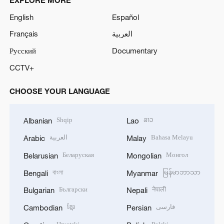
English
Español
Français
العربية
Русский
Documentary
CCTV+
CHOOSE YOUR LANGUAGE
Shqip
ລາວ
Albanian
Lao
العربية
Bahasa Melayu
Arabic
Malay
Беларуская
Монгол
Belarusian
Mongolian
বাংলা
မြန်မာဘာသာ
Bengali
Myanmar
Български
नेपाली
Bulgarian
Nepali
ខ្មែរ
فارسی
Cambodian
Persian