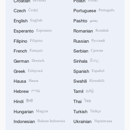
Hrvatski
Polski
Croatian
Polish
Český
Português
Czech
Portuguese
English
پښتو
English
Pashto
Esperanto
Română
Esperanto
Romanian
Filipino
Русский
Filipino
Russian
Français
Српски
French
Serbian
Deutsch
සිංහල
German
Sinhala
Ελληνικά
Español
Greek
Spanish
Hausa
Kiswahili
Hausa
Swahili
עברית
தமிழ்
Hebrew
Tamil
हिन्दी
ไทย
Hindi
Thai
Magyar
Türkçe
Hungarian
Turkish
Bahasa Indonesia
Українська
Indonesian
Ukrainian