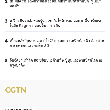
สัมผัสความอลังการของเรือโจมตีสะเทินน้ำสำเทินบก “หูเป่ย”
2
ของจีน
เครื่องบินรบล่องหนรุ่น J-20 จัดโชว์การแสดงภาคพื้นครั้งแรก
3
ในจีน ดึงดูดความสนใจคอการบิน
เบื้องหลัง“กุหลาบเวหา” โชว์ลีลาสุดแกร่งเหนือท้องฟ้า ต้องผ่าน
4
การทดสอบแรงกดดัน 8G
จีนจัดงานรำลึก 80 ปีชัยชนะต้านทัพญี่ปุ่นและฟาสซิสต์โลก ณ
5
กรุงปักกิ่ง
EXPLORE MORE