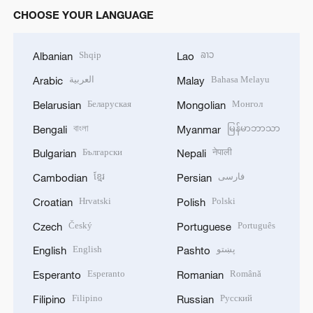
CHOOSE YOUR LANGUAGE
Shqip
ລາວ
Albanian
Lao
العربية
Bahasa Melayu
Arabic
Malay
Беларуская
Монгол
Belarusian
Mongolian
বাংলা
မြန်မာဘာသာ
Bengali
Myanmar
Български
नेपाली
Bulgarian
Nepali
ខ្មែរ
فارسی
Cambodian
Persian
Hrvatski
Polski
Croatian
Polish
Český
Português
Czech
Portuguese
English
پښتو
English
Pashto
Esperanto
Română
Esperanto
Romanian
Filipino
Русский
Filipino
Russian