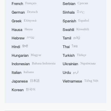
Français
Српски
French
Serbian
Deutsch
සිංහල
German
Sinhala
Ελληνικά
Español
Greek
Spanish
Hausa
Kiswahili
Hausa
Swahili
עברית
தமிழ்
Hebrew
Tamil
हिन्दी
ไทย
Hindi
Thai
Magyar
Türkçe
Hungarian
Turkish
Bahasa Indonesia
Українська
Indonesian
Ukrainian
Italiano
اردو
Italian
Urdu
日本語
Tiếng Việt
Japanese
Vietnamese
한국어
Korean