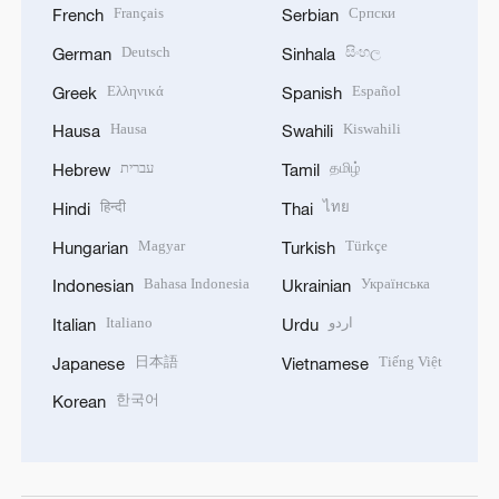
Français
Српски
French
Serbian
Deutsch
සිංහල
German
Sinhala
Ελληνικά
Español
Greek
Spanish
Hausa
Kiswahili
Hausa
Swahili
עברית
தமிழ்
Hebrew
Tamil
हिन्दी
ไทย
Hindi
Thai
Magyar
Türkçe
Hungarian
Turkish
Bahasa Indonesia
Українська
Indonesian
Ukrainian
Italiano
اردو
Italian
Urdu
日本語
Tiếng Việt
Japanese
Vietnamese
한국어
Korean