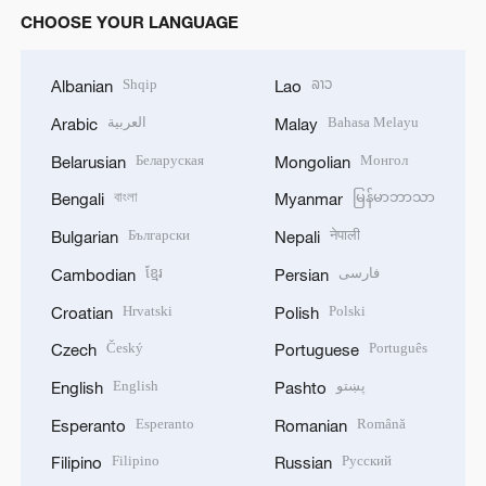
CHOOSE YOUR LANGUAGE
Shqip
ລາວ
Albanian
Lao
العربية
Bahasa Melayu
Arabic
Malay
Беларуская
Монгол
Belarusian
Mongolian
বাংলা
မြန်မာဘာသာ
Bengali
Myanmar
Български
नेपाली
Bulgarian
Nepali
ខ្មែរ
فارسی
Cambodian
Persian
Hrvatski
Polski
Croatian
Polish
Český
Português
Czech
Portuguese
English
پښتو
English
Pashto
Esperanto
Română
Esperanto
Romanian
Filipino
Русский
Filipino
Russian