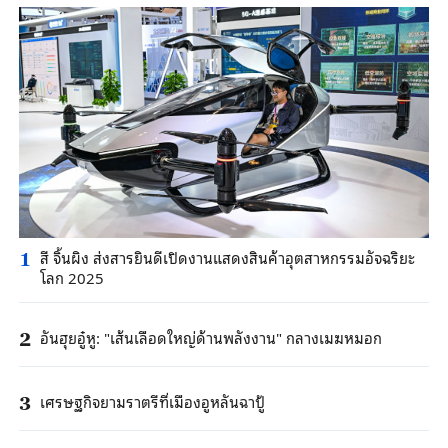
สี จิ้นผิง ส่งสารยินดีเปิดงานแสดงสินค้าอุตสาหกรรมอัจฉริยะ
1
โลก 2025
อันฮุยอู๋หู: "เส้นเลือดใหญ่ด้านพลังงาน" กลางเมฆหมอก
2
เศรษฐกิจยามราตรีที่เมืองอูหลันฉาปู้
3