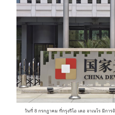
วันที่
กรกฎาคม
ที่กรุงริโอ
เดอ
จาเนโร
มีการ
8