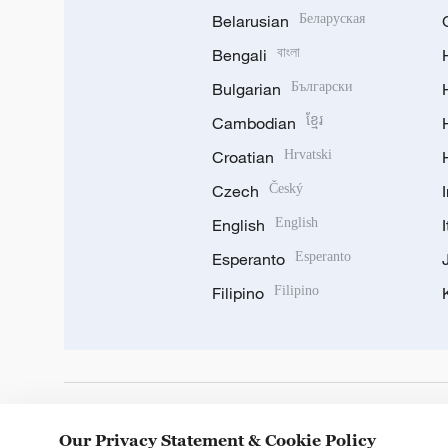
Belarusian
Беларуская
Bengali
বাংলা
Bulgarian
Български
Cambodian
ខ្មែរ
Croatian
Hrvatski
Czech
Český
English
English
Esperanto
Esperanto
Filipino
Filipino
DOWNLOAD OUR APP
Our Privacy Statement & Cookie Policy