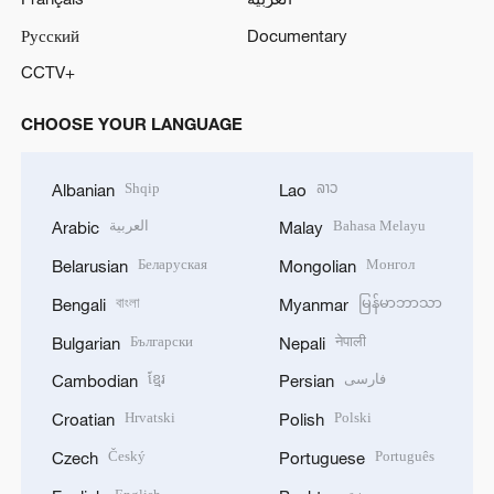
Русский
Documentary
CCTV+
CHOOSE YOUR LANGUAGE
Shqip
ລາວ
Albanian
Lao
العربية
Bahasa Melayu
Arabic
Malay
Беларуская
Монгол
Belarusian
Mongolian
বাংলা
မြန်မာဘာသာ
Bengali
Myanmar
Български
नेपाली
Bulgarian
Nepali
ខ្មែរ
فارسی
Cambodian
Persian
Hrvatski
Polski
Croatian
Polish
Český
Português
Czech
Portuguese