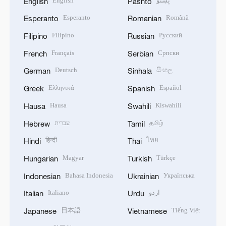
English
پښتو
English
Pashto
Esperanto
Română
Esperanto
Romanian
Filipino
Русский
Filipino
Russian
Français
Српски
French
Serbian
Deutsch
සිංහල
German
Sinhala
Ελληνικά
Español
Greek
Spanish
Hausa
Kiswahili
Hausa
Swahili
עברית
தமிழ்
Hebrew
Tamil
हिन्दी
ไทย
Hindi
Thai
Magyar
Türkçe
Hungarian
Turkish
Bahasa Indonesia
Українська
Indonesian
Ukrainian
Italiano
اردو
Italian
Urdu
日本語
Tiếng Việt
Japanese
Vietnamese