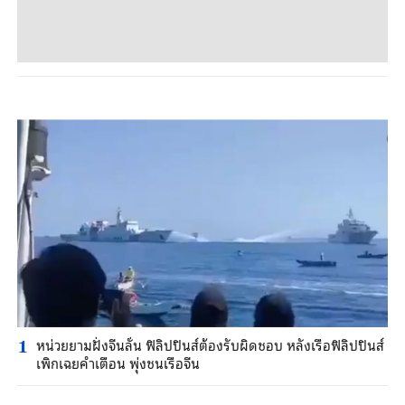
หน่วยยามฝั่งจีนลั่น ฟิลิปปินส์ต้องรับผิดชอบ หลังเรือฟิลิปปินส์
1
เพิกเฉยคำเตือน พุ่งชนเรือจีน