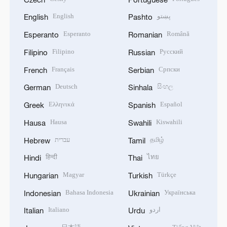
English
پښتو
English
Pashto
Esperanto
Română
Esperanto
Romanian
Filipino
Русский
Filipino
Russian
Français
Српски
French
Serbian
Deutsch
සිංහල
German
Sinhala
Ελληνικά
Español
Greek
Spanish
Hausa
Kiswahili
Hausa
Swahili
עברית
தமிழ்
Hebrew
Tamil
हिन्दी
ไทย
Hindi
Thai
Magyar
Türkçe
Hungarian
Turkish
Bahasa Indonesia
Українська
Indonesian
Ukrainian
Italiano
اردو
Italian
Urdu