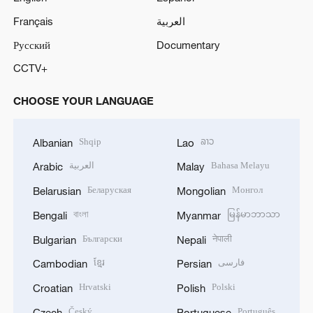
Français
العربية
Русский
Documentary
CCTV+
CHOOSE YOUR LANGUAGE
Shqip
ລາວ
Albanian
Lao
العربية
Bahasa Melayu
Arabic
Malay
Беларуская
Монгол
Belarusian
Mongolian
বাংলা
မြန်မာဘာသာ
Bengali
Myanmar
Български
नेपाली
Bulgarian
Nepali
ខ្មែរ
فارسی
Cambodian
Persian
Hrvatski
Polski
Croatian
Polish
Český
Português
Czech
Portuguese