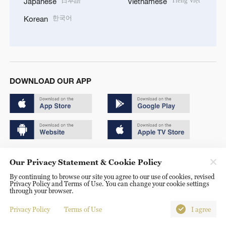
日本語
Tiếng Việt
Japanese
Vietnamese
한국어
Korean
DOWNLOAD OUR APP
Copyright © 2024 CGTN.
Our Privacy Statement & Cookie Policy
京ICP备20000184号
By continuing to browse our site you agree to our use of cookies, revised
Privacy Policy and Terms of Use. You can change your cookie settings
京公网安备 11010502050052号
through your browser.
Disinformation report hotline: 010-85061466
Privacy Policy
Terms of Use
I agree