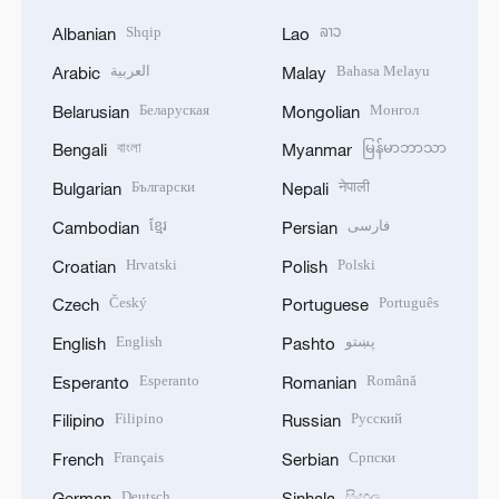
Shqip
ລາວ
Albanian
Lao
العربية
Bahasa Melayu
Arabic
Malay
Беларуская
Монгол
Belarusian
Mongolian
বাংলা
မြန်မာဘာသာ
Bengali
Myanmar
Български
नेपाली
Bulgarian
Nepali
ខ្មែរ
فارسی
Cambodian
Persian
Hrvatski
Polski
Croatian
Polish
Český
Português
Czech
Portuguese
English
پښتو
English
Pashto
Esperanto
Română
Esperanto
Romanian
Filipino
Русский
Filipino
Russian
Français
Српски
French
Serbian
Deutsch
සිංහල
German
Sinhala