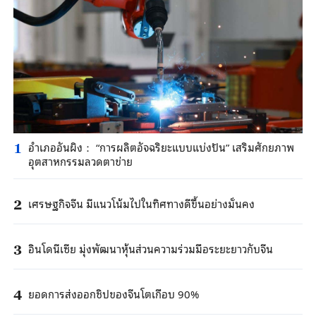
อำเภออันผิง： “การผลิตอัจฉริยะแบบแบ่งปัน” เสริมศักยภาพ
1
อุตสาหกรรมลวดตาข่าย
เศรษฐกิจจีน มีแนวโน้มไปในทิศทางดีขึ้นอย่างมั่นคง
2
อินโดนีเซีย มุ่งพัฒนาหุ้นส่วนความร่วมมือระยะยาวกับจีน
3
ยอดการส่งออกชิปของจีนโตเกือบ 90%
4