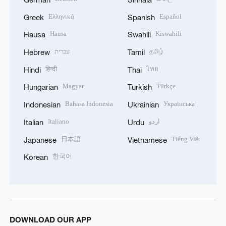
Ελληνικά
Español
Greek
Spanish
Hausa
Kiswahili
Hausa
Swahili
עברית
தமிழ்
Hebrew
Tamil
हिन्दी
ไทย
Hindi
Thai
Magyar
Türkçe
Hungarian
Turkish
Bahasa Indonesia
Українська
Indonesian
Ukrainian
Italiano
اردو
Italian
Urdu
日本語
Tiếng Việt
Japanese
Vietnamese
한국어
Korean
DOWNLOAD OUR APP