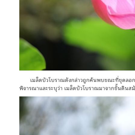
เมล็ดบัวโบราณดังกล่าวถูกค้นพบขณะที่ขุดลอกร่
พิจารณาและระบุว่า เมล็ดบัวโบราณมาจากชั้นดินสมัย