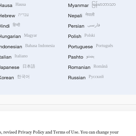
Hausa
Hausa
Myanmar
မြန်မာဘာသာ
Hebrew
עברית
Nepali
नेपाली
Hindi
हिन्दी
Persian
فارسی
Hungarian
Magyar
Polish
Polski
Indonesian
Bahasa Indonesia
Portuguese
Português
Italian
Italiano
Pashto
پښتو
Japanese
日本語
Romanian
Română
Korean
한국어
Russian
Русский
es, revised Privacy Policy and Terms of Use. You can change your