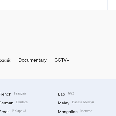
сский
Documentary
CCTV+
French
Français
Lao
ລາວ
German
Deutsch
Malay
Bahasa Melayu
Greek
Ελληνικά
Mongolian
Монгол