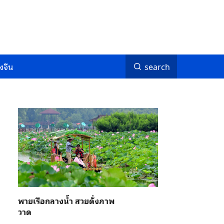
งจีน
search
พายเรือกลางน้ำ สวยดั่งภาพ
วาด