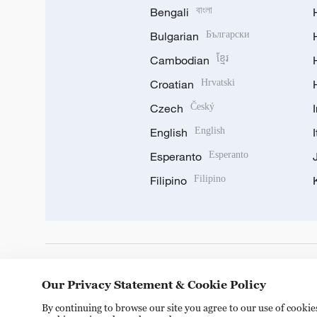
Bengali
বাংলা
Bulgarian
Български
Cambodian
ខ្មែរ
Croatian
Hrvatski
Czech
Český
English
English
Esperanto
Esperanto
Filipino
Filipino
DOWNLOAD OUR APP
Our Privacy Statement & Cookie Policy
By continuing to browse our site you agree to our use of cooki