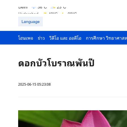
Delhi
36°C
23°C
Hyderabad
42°C
28°C
Mumbai
31°C
27°C
Language
โฮมเพจ
ข่าว
วีดีโอ และ ออดีโอ
การศึกษา วิทยาศาสต
ดอกบัวโบราณพันปี
2025-06-15 05:23:08