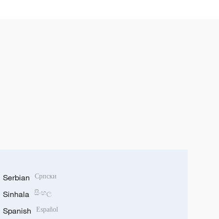
Serbian
Српски
Sinhala
සිංහල
Spanish
Español