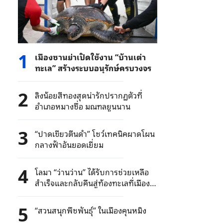
1
เมืองซานย่าเปิดใช้งาน “บ้านเต่า
ทะเล” สร้างระบบอนุรักษ์ครบวงจร
2
ลิงน้อยสีทองสุดน่ารักปรากฏตัวที่
อำเภอหมางซื่อ มณฑลยูนนาน
3
“ปาดเขียวตีนดำ” โชว์เทคนิคผาดโผน
กลางฟ้าอันยอดเยี่ยม
4
โลมา “ว่านว่าน” ได้รับการช่วยเหลือ
สำเร็จและกลับคืนสู่ท้องทะเลที่เมือง
หว่านหนิง มณฑลไหหลำ
5
“สวนสนุกพืชพันธุ์” ในเมืองคุนหมิง