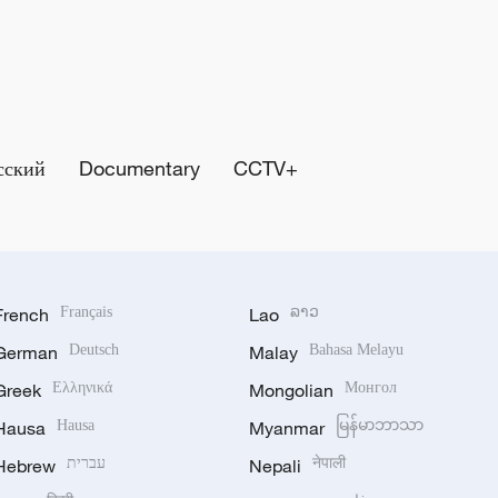
сский
Documentary
CCTV+
French
Français
Lao
ລາວ
German
Deutsch
Malay
Bahasa Melayu
Greek
Ελληνικά
Mongolian
Монгол
Hausa
Hausa
Myanmar
မြန်မာဘာသာ
Hebrew
עברית
Nepali
नेपाली