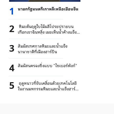
1
นายกรัฐมนตรีเกาหลีเหนือเยือนจีน
2
หิมะต้นฤดูใบไม้ผลิโปรยปรายบน
เทือกเขาฉินหลิ่ง เผยเห็นน้ำค้างแข็ง
เกาะและสายน้ำตกในภาพเดียว
3
สัมผัสเทศกาลหิมะและน้ำแข็ง
นานาชาติที่เมืองฮาร์บิน
4
สัมผัสนครฉงชิ่งแบบ "ไซเบอร์พังก์"
5
ฤดูหนาวที่ขับเคลื่อนด้วยเทคโนโลยี
ในงานมหกรรมหิมะและน้ำแข็งฮาร์
บิน