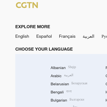
EXPLORE MORE
English
Español
Français
العربية
Ру
CHOOSE YOUR LANGUAGE
Albanian
Shqip
Arabic
العربية
Belarusian
Беларуская
Bengali
বাংলা
Bulgarian
Български