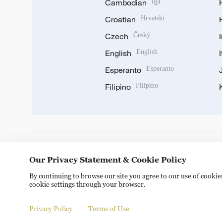
Cambodian
ខ្មែរ
Croatian
Hrvatski
Czech
Český
English
English
Esperanto
Esperanto
Filipino
Filipino
DOWNLOAD OUR APP
Our Privacy Statement & Cookie Policy
By continuing to browse our site you agree to our use of cooki
cookie settings through your browser.
Privacy Policy
Terms of Use
Copyright © 2024 CGTN.
京ICP备20000184号
京公网安