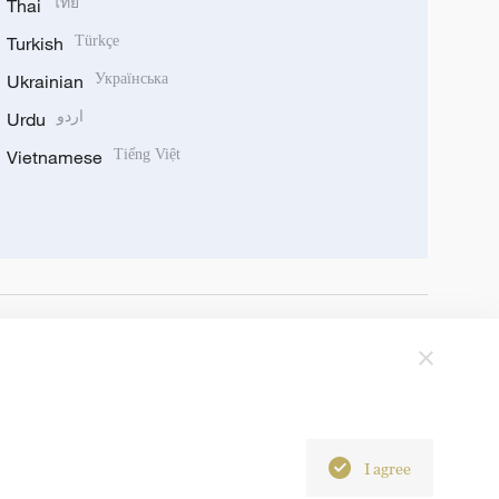
Thai
ไทย
Turkish
Türkçe
Ukrainian
Українська
Urdu
اردو
Vietnamese
Tiếng Việt
I agree
6