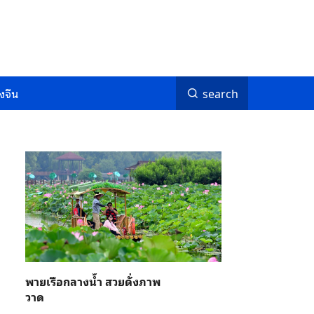
งจีน
search
พายเรือกลางน้ำ สวยดั่งภาพ
วาด