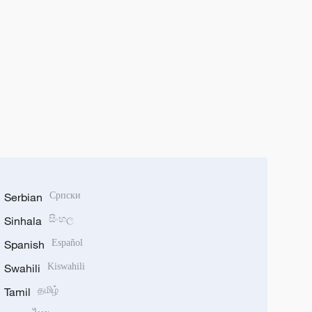
Serbian
Српски
Sinhala
සිංහල
Spanish
Español
Swahili
Kiswahili
Tamil
தமிழ்