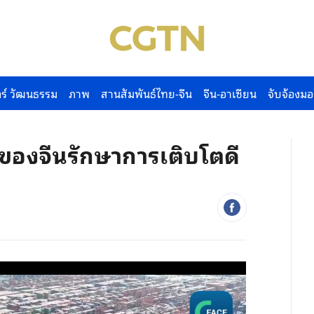
ร์ วัฒนธรรม
ภาพ
สานสัมพันธ์ไทย-จีน
จีน-อาเซียน
จับจ้องมอ
าของจีนรักษาการเติบโตดี