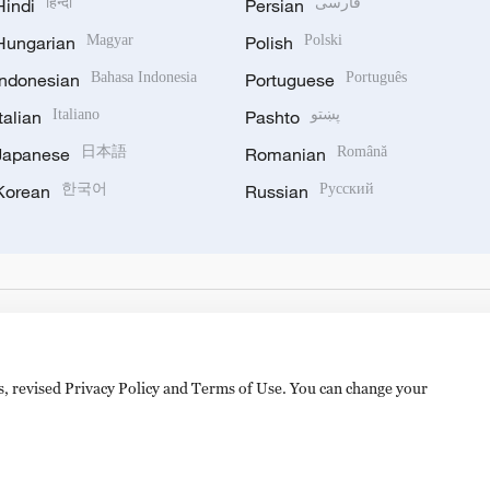
Hindi
हिन्दी
Persian
فارسی
Hungarian
Magyar
Polish
Polski
Indonesian
Bahasa Indonesia
Portuguese
Português
Italian
Italiano
Pashto
پښتو
Japanese
日本語
Romanian
Română
Korean
한국어
Russian
Русский
es, revised Privacy Policy and Terms of Use. You can change your
备 11010502050052号
Disinformation report hotline: 010-8506146