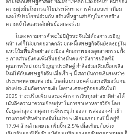
ตามหลักเศรษฐศาสตร์ ขณะที่ “เชิงลึก และจริงใจ” หมายถึง
ความมุ่งมั่นในการแก้ไขประเด็นทางการค้าแบบเท่าเทียม
และได้ประโยชน์ร่วมกัน สร้างพื้นฐานสำคัญในการสร้าง
ความเข้าใจและผลักดันข้อตกลงร่วม
ในสงครามการค้าจะไม่มีผู้ชนะ จีนไม่ต้องการเผชิญ
หน้า แต่ก็ไม่ขยาดขลาดกลัว ขณะนี้เศรษฐกิจจีนยังคงอยู่ใน
แนวโน้มฟื้นตัวอย่างต่อเนื่อง ศักยภาพของอุตสาหกรรมทั้ง
3 ภาคส่วนยังคงเพิ่มขึ้นอย่างมั่นคง กำลังการผลิตที่มี
คุณภาพใหม่ เช่น ปัญญาประดิษฐ์ กำลังช่วยเติมเชื้อเพลิง
ใหม่ให้กับเศรษฐกิจจีน เมื่อเร็ว ๆ นี้ สถาบันการเงินระหว่าง
ประเทศหลายแห่ง เช่น โกลด์แมน แซคส์ และเจพีมอร์แกน
ต่างประเมินอัตราการเติบโตทางเศรษฐกิจของจีนในปี
2025 ว่าจะปรับเพิ่ม และองค์กรการเงินทุนต่างชาติต่างได้
เน้นถึงความ “ความยืดหยุ่น” ในการรายงานการวิจัย โดย
ข้อมูลล่าสุดจากศุลกากรจีนระบุว่า ยอดการส่งออก-นำเข้า
ทางการค้าสินค้าของจีนในช่วง 5 เดือนแรกของปีนี้ อยู่ที่
17.94 ล้านล้านหยวน เพิ่มขึ้น 2.5% เมื่อเทียบกับช่วง
เดียวกันของปีที่แล้ว แม้ต้องเผชิญแรงกดดันจากภายนอก ก็