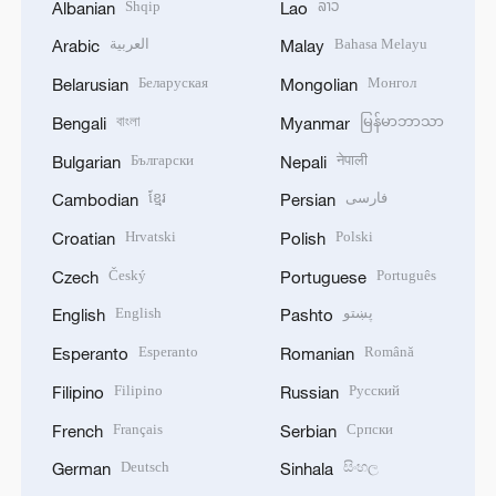
Shqip
ລາວ
Albanian
Lao
العربية
Bahasa Melayu
Arabic
Malay
Беларуская
Монгол
Belarusian
Mongolian
বাংলা
မြန်မာဘာသာ
Bengali
Myanmar
Български
नेपाली
Bulgarian
Nepali
ខ្មែរ
فارسی
Cambodian
Persian
Hrvatski
Polski
Croatian
Polish
Český
Português
Czech
Portuguese
English
پښتو
English
Pashto
Esperanto
Română
Esperanto
Romanian
Filipino
Русский
Filipino
Russian
Français
Српски
French
Serbian
Deutsch
සිංහල
German
Sinhala