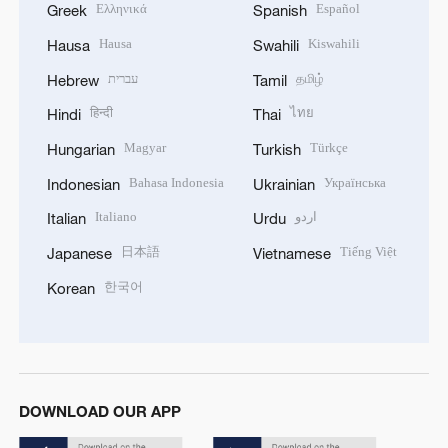
Ελληνικά
Español
Greek
Spanish
Hausa
Kiswahili
Hausa
Swahili
עברית
தமிழ்
Hebrew
Tamil
हिन्दी
ไทย
Hindi
Thai
Magyar
Türkçe
Hungarian
Turkish
Bahasa Indonesia
Українська
Indonesian
Ukrainian
Italiano
اردو
Italian
Urdu
日本語
Tiếng Việt
Japanese
Vietnamese
한국어
Korean
DOWNLOAD OUR APP