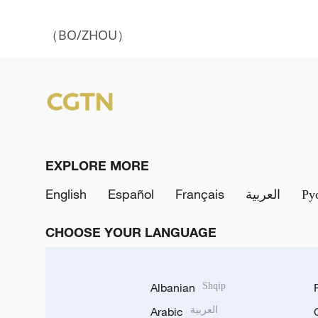
（BO/ZHOU）
EXPLORE MORE
English
Español
Français
العربية
Ру
CHOOSE YOUR LANGUAGE
Albanian
Shqip
Arabic
العربية