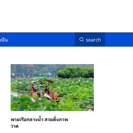
งจีน
search
พายเรือกลางน้ำ สวยดั่งภาพ
วาด