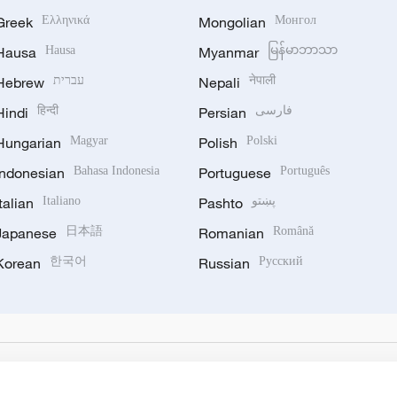
Greek
Ελληνικά
Mongolian
Монгол
Hausa
Hausa
Myanmar
မြန်မာဘာသာ
Hebrew
עברית
Nepali
नेपाली
Hindi
हिन्दी
Persian
فارسی
Hungarian
Magyar
Polish
Polski
Indonesian
Bahasa Indonesia
Portuguese
Português
Italian
Italiano
Pashto
پښتو
Japanese
日本語
Romanian
Română
Korean
한국어
Russian
Русский