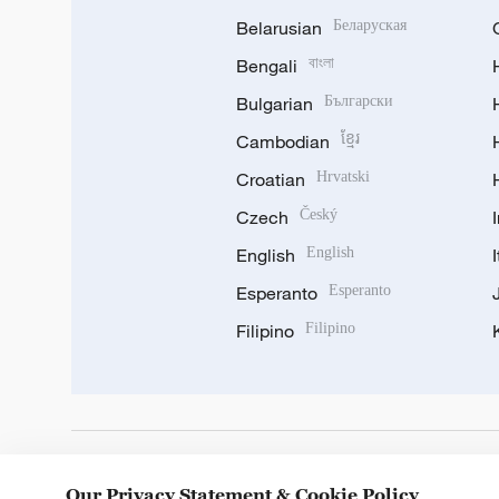
Belarusian
Беларуская
Bengali
বাংলা
Bulgarian
Български
Cambodian
ខ្មែរ
Croatian
Hrvatski
Czech
Český
English
English
Esperanto
Esperanto
Filipino
Filipino
DOWNLOAD OUR APP
Our Privacy Statement & Cookie Policy