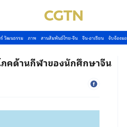
ร์ วัฒนธรรม
ภาพ
สานสัมพันธ์ไทย-จีน
จีน-อาเซียน
จับจ้องมอ
โภคด้านกีฬาของนักศึกษาจีน