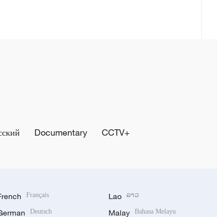
сский
Documentary
CCTV+
French
Français
Lao
ລາວ
German
Deutsch
Malay
Bahasa Melayu