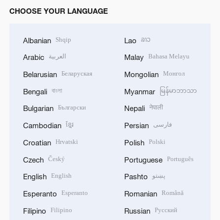
CHOOSE YOUR LANGUAGE
Shqip
ລາວ
Albanian
Lao
العربية
Bahasa Melayu
Arabic
Malay
Беларуская
Монгол
Belarusian
Mongolian
বাংলা
မြန်မာဘာသာ
Bengali
Myanmar
Български
नेपाली
Bulgarian
Nepali
ខ្មែរ
فارسی
Cambodian
Persian
Hrvatski
Polski
Croatian
Polish
Český
Português
Czech
Portuguese
English
پښتو
English
Pashto
Esperanto
Română
Esperanto
Romanian
Filipino
Русский
Filipino
Russian