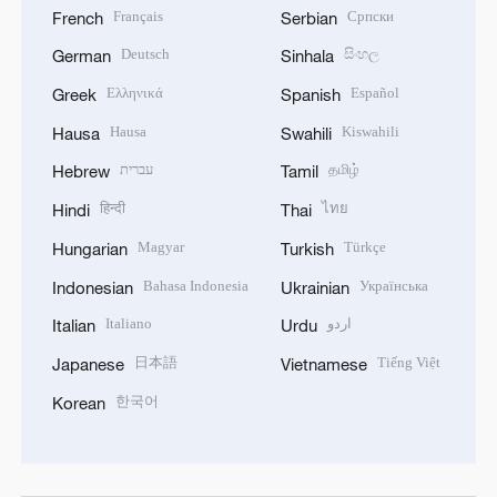
Français
Српски
French
Serbian
Deutsch
සිංහල
German
Sinhala
Ελληνικά
Español
Greek
Spanish
Hausa
Kiswahili
Hausa
Swahili
עברית
தமிழ்
Hebrew
Tamil
हिन्दी
ไทย
Hindi
Thai
Magyar
Türkçe
Hungarian
Turkish
Bahasa Indonesia
Українська
Indonesian
Ukrainian
Italiano
اردو
Italian
Urdu
日本語
Tiếng Việt
Japanese
Vietnamese
한국어
Korean