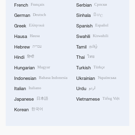
Français
Српски
French
Serbian
Deutsch
සිංහල
German
Sinhala
Ελληνικά
Español
Greek
Spanish
Hausa
Kiswahili
Hausa
Swahili
עברית
தமிழ்
Hebrew
Tamil
हिन्दी
ไทย
Hindi
Thai
Magyar
Türkçe
Hungarian
Turkish
Bahasa Indonesia
Українська
Indonesian
Ukrainian
Italiano
اردو
Italian
Urdu
日本語
Tiếng Việt
Japanese
Vietnamese
한국어
Korean