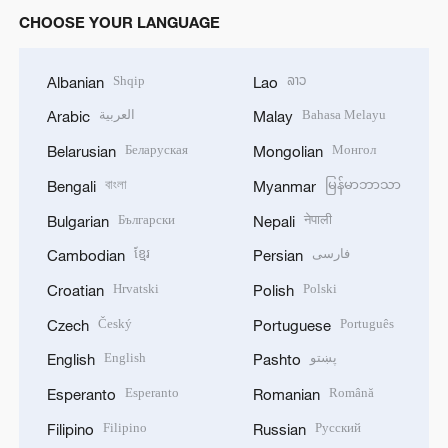
CHOOSE YOUR LANGUAGE
Shqip
ລາວ
Albanian
Lao
العربية
Bahasa Melayu
Arabic
Malay
Беларуская
Монгол
Belarusian
Mongolian
বাংলা
မြန်မာဘာသာ
Bengali
Myanmar
Български
नेपाली
Bulgarian
Nepali
ខ្មែរ
فارسی
Cambodian
Persian
Hrvatski
Polski
Croatian
Polish
Český
Português
Czech
Portuguese
English
پښتو
English
Pashto
Esperanto
Română
Esperanto
Romanian
Filipino
Русский
Filipino
Russian