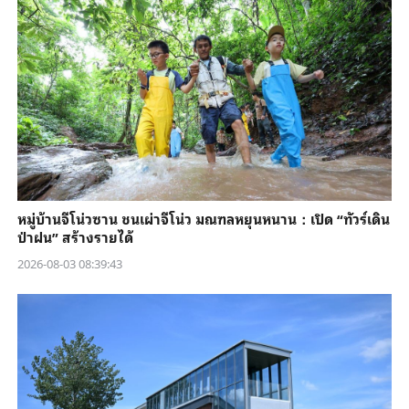
หมู่บ้านจีโน่วซาน ชนเผ่าจีโน่ว มณฑลหยุนหนาน：เปิด “ทัวร์เดิน
ป่าฝน” สร้างรายได้
2026-08-03 08:39:43