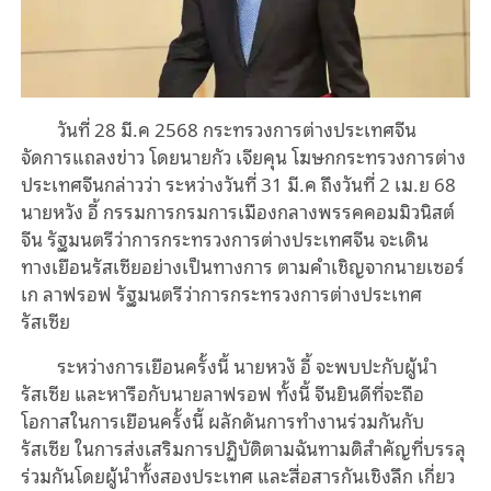
วันที่
28
มี
.
ค
2568
กระทรวงการต่างประเทศจีน
จัด
การ
แถลงข่าว
โดย
นายกัว
เจียคุน
โฆษกกระทรวงการต่าง
ประเทศจีนกล่าวว่า
ระหว่างวันที่
31
มี
.
ค
ถึงวันที่
2
เม
.
ย
68
นาย
หวัง
อี้
กรรมการกรมการเมืองกลางพรรคคอมมิวนิสต์
จีน
รัฐมนตรีว่าการกระทรวงการต่างประเทศจีน
จะ
เดิน
ทาง
เยือน
รัสเซีย
อย่างเป็นทางการ
ตามคำเชิญจากนาย
เซอร์
เก
ลาฟรอฟ
รัฐมนตรีว่าการกระทรวงการต่างประเทศ
รัสเซีย
ระหว่างการเยือนครั้งนี้
นายหว
ง
อี้
จะพบปะกับผู้นำ
รัสเซีย
และ
หารือ
กับนายลาฟรอฟ
ทั้งนี้
จีนยินดีที่จะถือ
โอกาส
ใน
การเยือนครั้งนี้
ผลัก
ดันการทำงานร่วมกันกับ
รัสเซีย
ในการส่งเสริมการปฏิบัติตามฉันทามติสำคัญที่บรรลุ
ร่วมกันโดยผู้นำทั้งสองประเทศ
และสื่อสารกันเชิงลึก
เกี่ยว