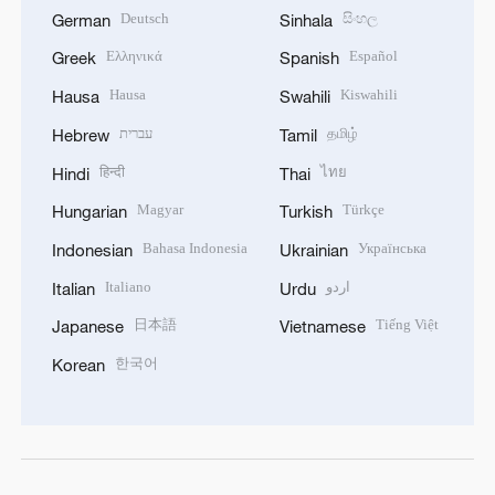
Deutsch
සිංහල
German
Sinhala
Ελληνικά
Español
Greek
Spanish
Hausa
Kiswahili
Hausa
Swahili
עברית
தமிழ்
Hebrew
Tamil
हिन्दी
ไทย
Hindi
Thai
Magyar
Türkçe
Hungarian
Turkish
Bahasa Indonesia
Українська
Indonesian
Ukrainian
Italiano
اردو
Italian
Urdu
日本語
Tiếng Việt
Japanese
Vietnamese
한국어
Korean