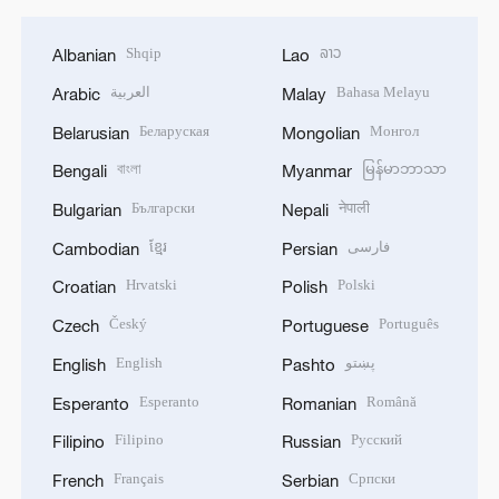
Shqip
ລາວ
Albanian
Lao
العربية
Bahasa Melayu
Arabic
Malay
Беларуская
Монгол
Belarusian
Mongolian
বাংলা
မြန်မာဘာသာ
Bengali
Myanmar
Български
नेपाली
Bulgarian
Nepali
ខ្មែរ
فارسی
Cambodian
Persian
Hrvatski
Polski
Croatian
Polish
Český
Português
Czech
Portuguese
English
پښتو
English
Pashto
Esperanto
Română
Esperanto
Romanian
Filipino
Русский
Filipino
Russian
Français
Српски
French
Serbian