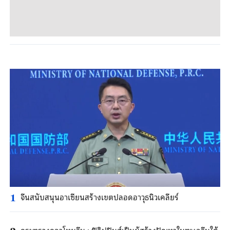
จีนสนับสนุนอาเซียนสร้างเขตปลอดอาวุธนิวเคลียร์
1
กระทรวงกลาโหมจีน : ฟิลิปปินส์เป็นผู้สร้างปัญหาในทะเลจีนใต้