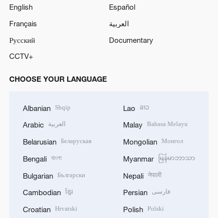
English
Español
Français
العربية
Русский
Documentary
CCTV+
CHOOSE YOUR LANGUAGE
Shqip
ລາວ
Albanian
Lao
العربية
Bahasa Melayu
Arabic
Malay
Беларуская
Монгол
Belarusian
Mongolian
বাংলা
မြန်မာဘာသာ
Bengali
Myanmar
Български
नेपाली
Bulgarian
Nepali
ខ្មែរ
فارسی
Cambodian
Persian
Hrvatski
Polski
Croatian
Polish