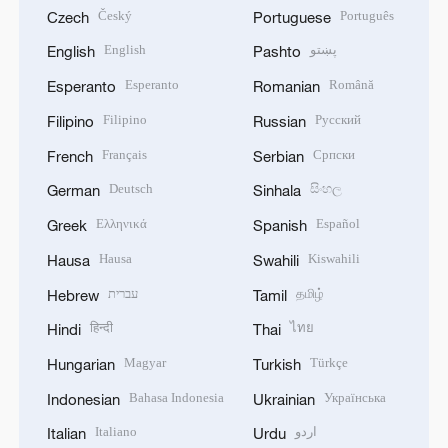
Český
Português
Czech
Portuguese
English
پښتو
English
Pashto
Esperanto
Română
Esperanto
Romanian
Filipino
Русский
Filipino
Russian
Français
Српски
French
Serbian
Deutsch
සිංහල
German
Sinhala
Ελληνικά
Español
Greek
Spanish
Hausa
Kiswahili
Hausa
Swahili
עברית
தமிழ்
Hebrew
Tamil
हिन्दी
ไทย
Hindi
Thai
Magyar
Türkçe
Hungarian
Turkish
Bahasa Indonesia
Українська
Indonesian
Ukrainian
Italiano
اردو
Italian
Urdu