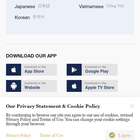
日本語
Tiếng Việt
Japanese
Vietnamese
한국어
Korean
DOWNLOAD OUR APP
Copyright © 2024 CGTN.
Our Privacy Statement & Cookie Policy
京ICP备20000184号
By continuing to browse our site you agree to our use of cookies, revised
Privacy Policy and Terms of Use. You can change your cookie settings
京公网安备 11010502050052号
through your browser.
Disinformation report hotline: 010-85061466
Privacy Policy
Terms of Use
I agree