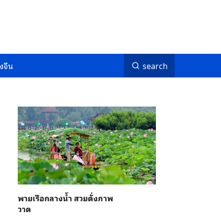
งจีน
search
พายเรือกลางน้ำ สวยดั่งภาพ
วาด