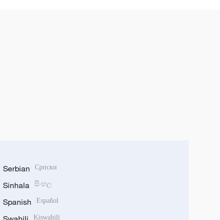
Serbian
Српски
Sinhala
සිංහල
Spanish
Español
Swahili
Kiswahili