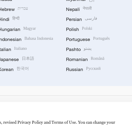
Hebrew
עברית
Nepali
नेपाली
Hindi
हिन्दी
Persian
فارسی
Hungarian
Magyar
Polish
Polski
Indonesian
Bahasa Indonesia
Portuguese
Português
Italian
Italiano
Pashto
پښتو
Japanese
日本語
Romanian
Română
Korean
한국어
Russian
Русский
es, revised Privacy Policy and Terms of Use. You can change your