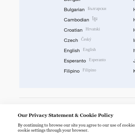
Bulgarian
Български
Cambodian
ខ្មែរ
Croatian
Hrvatski
Czech
Český
English
English
Esperanto
Esperanto
Filipino
Filipino
DOWNLOAD OUR APP
Our Privacy Statement & Cookie Policy
By continuing to browse our site you agree to our use of cooki
cookie settings through your browser.