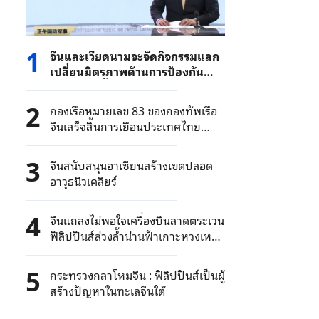
1
จีนและเวียดนามจะจัดกิจกรรมแลก
เปลี่ยนมิตรภาพด้านการป้องกัน
ชายแดนครั้งที่ 10
2
กองเรือหมายเลข 83 ของกองทัพเรือ
จีนเสร็จสิ้นการเยือนประเทศไทย
อย่างสมบูรณ์
3
จีนสนับสนุนอาเซียนสร้างเขตปลอด
อาวุธนิวเคลียร์
4
จีนแถลงไม่พอใจเครื่องบินลาดตระเวน
ฟิลิปปินส์ล่วงล้ำน่านฟ้าเกาะหวงเห
ยียน
5
กระทรวงกลาโหมจีน : ฟิลิปปินส์เป็นผู้
สร้างปัญหาในทะเลจีนใต้