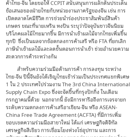
ค้าไทย-จีน โดยขอให้
CCPIT
สนับสนุนการผลักดันประเด็น
ข้อเสนอของฝ่ายไทยกับหน่วยงานภาครัฐของจีน เช่น การ
เปิดตลาดโคมีชีวิต การช่วยนำร่องประชาสัมพันธ์สินค้า
เกษตร ขณะที่นายเหริน หงปิน ระบุว่าปัจจุบันชาวจีนนิยม
บริโภคผลไม้ไทยมากขึ้น มีการนำเข้าผลไม้จากไทยเพิ่มขึ้น
ทุกปี ซึ่งเป็นผลจากข้อตกลงการค้าเสรี หรือ
FTA
ที่ยกเลิก
ภาษีนำเข้าผลไม้และลดขั้นตอนการนำเข้า ช่วยอำนวยความ
สะดวกการค้าระหว่างกัน
สำหรับความร่วมมือด้านการค้า การลงทุน ระหว่าง
ไทย
-
จีน ปีนี้จีนยังได้เชิญไทยเข้าร่วมเป็นประเทศแขกพิเศษ
1
ใน
2
ประเทศไปร่วมงาน
The 3rd China International
Supply Chain Expo
ซึ่งจะจัดขึ้นที่กรุงปักกิ่ง ในเดือน
กรกฎาคมนี้ด้วย นอกจากนี้ ยังมีการหารือถึงการเจรจายก
ระดับความตกลงการค้าเสรีอาเซียน-จีน หรือ
ASEAN-
China Free Trade Agreement (ACFTA)
ที่มีการเพิ่ม
ขอบเขตความร่วมมือสาขาใหม่ ได้แก่ เศรษฐกิจดิจิทัล
เศรษฐกิจสีเขียว การเชื่อมโยงห่วงโซ่อุปทาน และการ