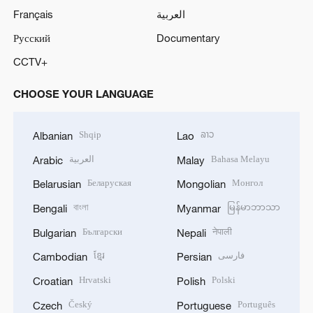
Français
العربية
Русский
Documentary
CCTV+
CHOOSE YOUR LANGUAGE
Shqip
ລາວ
Albanian
Lao
العربية
Bahasa Melayu
Arabic
Malay
Беларуская
Монгол
Belarusian
Mongolian
বাংলা
မြန်မာဘာသာ
Bengali
Myanmar
Български
नेपाली
Bulgarian
Nepali
ខ្មែរ
فارسی
Cambodian
Persian
Hrvatski
Polski
Croatian
Polish
Český
Português
Czech
Portuguese