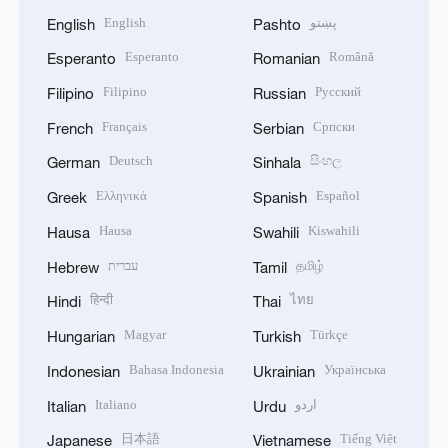
English
پښتو
English
Pashto
Esperanto
Română
Esperanto
Romanian
Filipino
Русский
Filipino
Russian
Français
Српски
French
Serbian
Deutsch
සිංහල
German
Sinhala
Ελληνικά
Español
Greek
Spanish
Hausa
Kiswahili
Hausa
Swahili
עברית
தமிழ்
Hebrew
Tamil
हिन्दी
ไทย
Hindi
Thai
Magyar
Türkçe
Hungarian
Turkish
Bahasa Indonesia
Українська
Indonesian
Ukrainian
Italiano
اردو
Italian
Urdu
日本語
Tiếng Việt
Japanese
Vietnamese