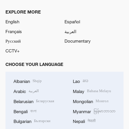
EXPLORE MORE
English
Español
Français
العربية
Русский
Documentary
CCTV+
CHOOSE YOUR LANGUAGE
Shqip
ລາວ
Albanian
Lao
العربية
Bahasa Melayu
Arabic
Malay
Беларуская
Монгол
Belarusian
Mongolian
বাংলা
မြန်မာဘာသာ
Bengali
Myanmar
Български
नेपाली
Bulgarian
Nepali