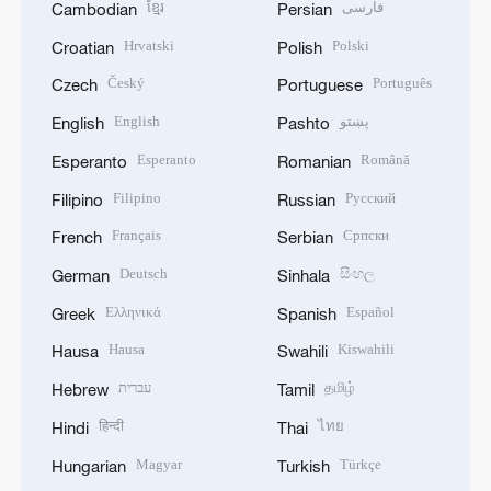
ខ្មែរ
فارسی
Cambodian
Persian
Hrvatski
Polski
Croatian
Polish
Český
Português
Czech
Portuguese
English
پښتو
English
Pashto
Esperanto
Română
Esperanto
Romanian
Filipino
Русский
Filipino
Russian
Français
Српски
French
Serbian
Deutsch
සිංහල
German
Sinhala
Ελληνικά
Español
Greek
Spanish
Hausa
Kiswahili
Hausa
Swahili
עברית
தமிழ்
Hebrew
Tamil
हिन्दी
ไทย
Hindi
Thai
Magyar
Türkçe
Hungarian
Turkish