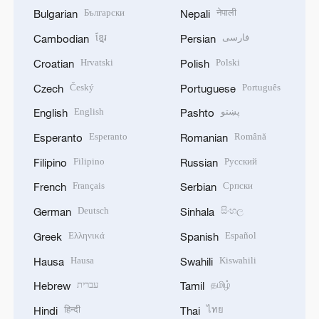
Български
नेपाली
Bulgarian
Nepali
ខ្មែរ
فارسی
Cambodian
Persian
Hrvatski
Polski
Croatian
Polish
Český
Português
Czech
Portuguese
English
پښتو
English
Pashto
Esperanto
Română
Esperanto
Romanian
Filipino
Русский
Filipino
Russian
Français
Српски
French
Serbian
Deutsch
සිංහල
German
Sinhala
Ελληνικά
Español
Greek
Spanish
Hausa
Kiswahili
Hausa
Swahili
עברית
தமிழ்
Hebrew
Tamil
हिन्दी
ไทย
Hindi
Thai