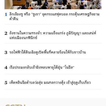
ลีกเจียงซู หรือ "ซูเชา" จุดกระแสฟุตบอล กระตุ้นเศรษฐกิจยาม
1
ค่ำคืน
ถังซานในความทรงจำ: ความแข็งแกร่ง ภูมิปัญญา และเสน่ห์
2
แห่งเมืองนกฟีนิกซ์
รถไฟฟ้าใต้ดินเฉิงตูเปิดพื้นที่คลายร้อนให้กับชาวบ้าน
3
เรือประมงกลับเข้าฝั่งหลบพายุไต้ฝุ่น “โนอึล”
4
เห็ดหลินจือตำบลว่อสุ่ย มณฑลกวางตุ้ง เข้าสู่ฤดูเก็บเกี่ยว
5