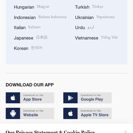
Magyar
Türkçe
Hungarian
Turkish
Bahasa Indonesia
Українська
Indonesian
Ukrainian
Italiano
اردو
Italian
Urdu
日本語
Tiếng Việt
Japanese
Vietnamese
한국어
Korean
DOWNLOAD OUR APP
Copyright © 2024 CGTN.
Our Privacy Statement & Cookie Policy