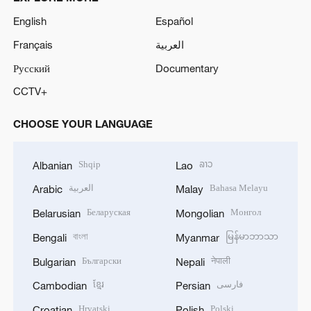
English
Español
Français
العربية
Русский
Documentary
CCTV+
CHOOSE YOUR LANGUAGE
Shqip
ລາວ
Albanian
Lao
العربية
Bahasa Melayu
Arabic
Malay
Беларуская
Монгол
Belarusian
Mongolian
বাংলা
မြန်မာဘာသာ
Bengali
Myanmar
Български
नेपाली
Bulgarian
Nepali
ខ្មែរ
فارسی
Cambodian
Persian
Hrvatski
Polski
Croatian
Polish