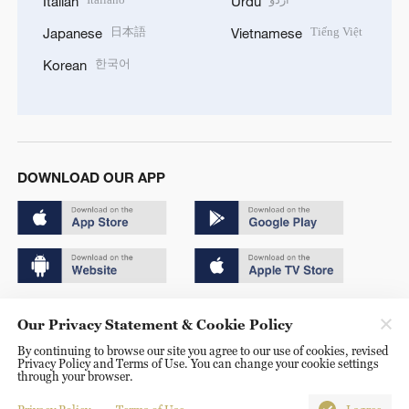
Italian
Urdu
日本語
Tiếng Việt
Japanese
Vietnamese
한국어
Korean
DOWNLOAD OUR APP
Copyright © 2024 CGTN.
Our Privacy Statement & Cookie Policy
京ICP备20000184号
By continuing to browse our site you agree to our use of cookies, revised
Privacy Policy and Terms of Use. You can change your cookie settings
京公网安备 11010502050052号
through your browser.
Disinformation report hotline: 010-85061466