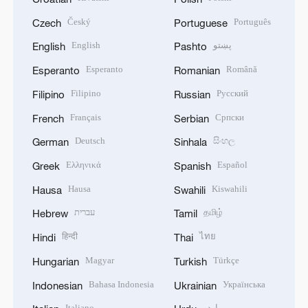
Český
Português
Czech
Portuguese
English
پښتو
English
Pashto
Esperanto
Română
Esperanto
Romanian
Filipino
Русский
Filipino
Russian
Français
Српски
French
Serbian
Deutsch
සිංහල
German
Sinhala
Ελληνικά
Español
Greek
Spanish
Hausa
Kiswahili
Hausa
Swahili
עברית
தமிழ்
Hebrew
Tamil
हिन्दी
ไทย
Hindi
Thai
Magyar
Türkçe
Hungarian
Turkish
Bahasa Indonesia
Українська
Indonesian
Ukrainian
Italiano
اردو