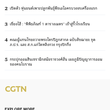
เปิดตัว หุ่นยนต์เพาะปลูกพันธุ์พืชเอไอครบวงจรเครื่องแรก
2
เซี่ยงไฮ้ : "พิพิธภัณฑ์ 1 ตารางเมตร" เข้าสู่รั้วโรงเรียน
3
คณะผู้แทนไทยถวายพระไตรปิฎกสากล ฉบับสัชฌายะ ชุด
4
ภ.ป.ร. และ ส.ก.แก่วัดหลิงกวง กรุงปักกิ่ง
กระปุกออมสินเซรามิกสมัยราชวงศ์ฮั่น เผยภูมิปัญญาการออม
5
ของคนโบราณ
EXPLORE MORE