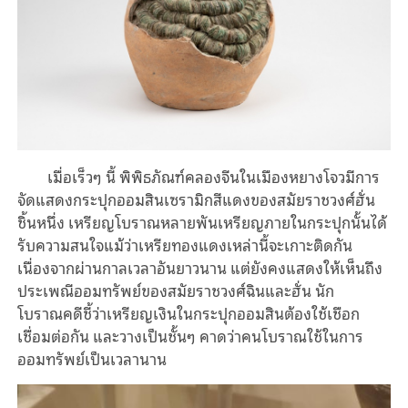
เมื่อเร็วๆ นี้ พิพิธภัณฑ์คลองจีนในเมืองหยางโจวมีการ
จัดแสดงกระปุกออมสินเซรามิกสีแดงของสมัยราชวงศ์ฮั่น
ชิ้นหนึ่ง เหรียญโบราณหลายพันเหรียญภายในกระปุกนั้นได้
รับความสนใจแม้ว่าเหรียทองแดงเหล่านี้จะเกาะติดกัน
เนื่องจากผ่านกาลเวลาอันยาวนาน แต่ยังคงแสดงให้เห็นถึง
ประเพณีออมทรัพย์ของสมัยราชวงศ์ฉินและฮั่น นัก
โบราณคดีชี้ว่าเหรียญเงินในกระปุกออมสินต้องใช้เชือก
เชื่อมต่อกัน และวางเป็นชั้นๆ คาดว่าคนโบราณใช้ในการ
ออมทรัพย์เป็นเวลานาน