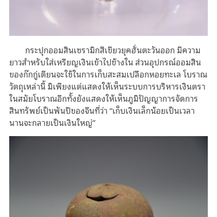
กระปุกออมสินเซรามิกสีเขียวยุคฮั่นตะวันออก มีความ
ยาวสำหรับใส่เหรียญเงินเข้าไปข้างใน ส่วนอุปกรณ์ออมสิน
ของก๊กกู่เตียนจะใช้ในการเก็บสะสมเปลือกหอยทะเล โบราณ
วัตถุเหล่านี้ มิเพียงแต่แสดงให้เห็นระบบการบริหารเงินตรา
ในสมัยโบราณอีกทั้งยังแสดงให้เห็นภูมิปัญญาการจัดการ
สินทรัพย์เป็นพันปีของจีนที่ว่า “เก็บเงินเล็กน้อยเป็นเวลา
นานจะกลายเป็นเงินใหญ่”