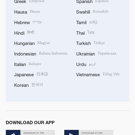
Ελληνικά
Español
Greek
Spanish
Hausa
Kiswahili
Hausa
Swahili
עברית
தமிழ்
Hebrew
Tamil
हिन्दी
ไทย
Hindi
Thai
Magyar
Türkçe
Hungarian
Turkish
Bahasa Indonesia
Українська
Indonesian
Ukrainian
Italiano
اردو
Italian
Urdu
日本語
Tiếng Việt
Japanese
Vietnamese
한국어
Korean
DOWNLOAD OUR APP