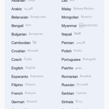
Albanian
Lao
العربية
Bahasa Melayu
Arabic
Malay
Беларуская
Монгол
Belarusian
Mongolian
বাংলা
မြန်မာဘာသာ
Bengali
Myanmar
Български
नेपाली
Bulgarian
Nepali
ខ្មែរ
فارسی
Cambodian
Persian
Hrvatski
Polski
Croatian
Polish
Český
Português
Czech
Portuguese
English
پښتو
English
Pashto
Esperanto
Română
Esperanto
Romanian
Filipino
Русский
Filipino
Russian
Français
Српски
French
Serbian
Deutsch
සිංහල
German
Sinhala