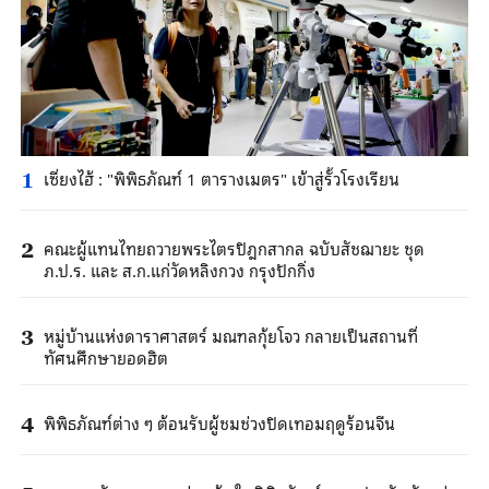
เซี่ยงไฮ้ : "พิพิธภัณฑ์ 1 ตารางเมตร" เข้าสู่รั้วโรงเรียน
1
คณะผู้แทนไทยถวายพระไตรปิฎกสากล ฉบับสัชฌายะ ชุด
2
ภ.ป.ร. และ ส.ก.แก่วัดหลิงกวง กรุงปักกิ่ง
หมู่บ้านแห่งดาราศาสตร์ มณฑลกุ้ยโจว กลายเป็นสถานที่
3
ทัศนศึกษายอดฮิต
พิพิธภัณฑ์ต่าง ๆ ต้อนรับผู้ชมช่วงปิดเทอมฤดูร้อนจีน
4