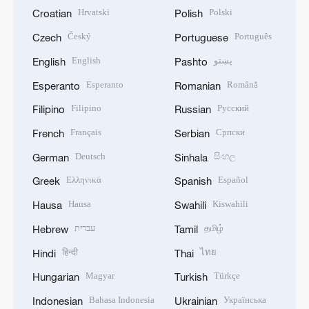
Hrvatski
Polski
Croatian
Polish
Český
Português
Czech
Portuguese
English
پښتو
English
Pashto
Esperanto
Română
Esperanto
Romanian
Filipino
Русский
Filipino
Russian
Français
Српски
French
Serbian
Deutsch
සිංහල
German
Sinhala
Ελληνικά
Español
Greek
Spanish
Hausa
Kiswahili
Hausa
Swahili
עברית
தமிழ்
Hebrew
Tamil
हिन्दी
ไทย
Hindi
Thai
Magyar
Türkçe
Hungarian
Turkish
Bahasa Indonesia
Українська
Indonesian
Ukrainian