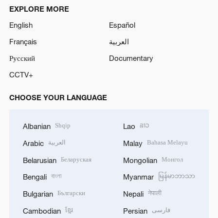
EXPLORE MORE
English
Español
Français
العربية
Русский
Documentary
CCTV+
CHOOSE YOUR LANGUAGE
Shqip
ລາວ
Albanian
Lao
العربية
Bahasa Melayu
Arabic
Malay
Беларуская
Монгол
Belarusian
Mongolian
বাংলা
မြန်မာဘာသာ
Bengali
Myanmar
Български
नेपाली
Bulgarian
Nepali
ខ្មែរ
فارسی
Cambodian
Persian