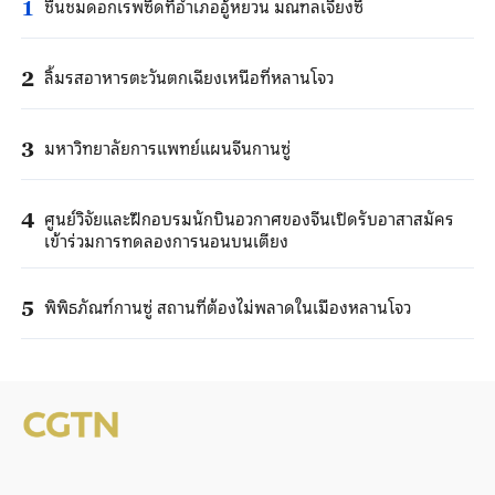
ชื่นชมดอกเรพซีดที่อำเภออู้หยวน มณฑลเจียงซี
1
ลิ้มรสอาหารตะวันตกเฉียงเหนือที่หลานโจว
2
มหาวิทยาลัยการแพทย์แผนจีนกานซู่
3
ศูนย์วิจัยและฝึกอบรมนักบินอวกาศของจีนเปิดรับอาสาสมัคร
4
เข้าร่วมการทดลองการนอนบนเตียง
พิพิธภัณฑ์กานซู่ สถานที่ต้องไม่พลาดในเมืองหลานโจว
5