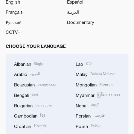
English
Español
Français
العربية
Русский
Documentary
CCTV+
CHOOSE YOUR LANGUAGE
Shqip
ລາວ
Albanian
Lao
العربية
Bahasa Melayu
Arabic
Malay
Беларуская
Монгол
Belarusian
Mongolian
বাংলা
မြန်မာဘာသာ
Bengali
Myanmar
Български
नेपाली
Bulgarian
Nepali
ខ្មែរ
فارسی
Cambodian
Persian
Hrvatski
Polski
Croatian
Polish