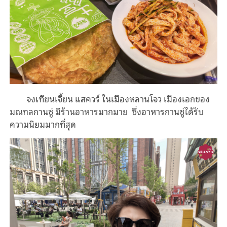
จงเทียนเจี้ยน แสควร์ ในเมืองหลานโจว เมืองเอกของ
มณฑลกานซู่ มีร้านอาหารมากมาย ซึ่งอาหารกานซู่ได้รับ
ความนิยมมากที่สุด