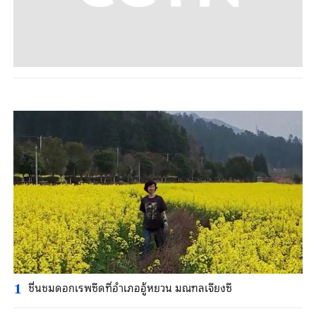
ชื่นชมดอกเรพซีดที่อำเภออู้หยวน มณฑลเจียงซี
1