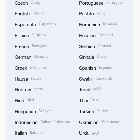
Český
Português
Czech
Portuguese
English
پښتو
English
Pashto
Esperanto
Română
Esperanto
Romanian
Filipino
Русский
Filipino
Russian
Français
Српски
French
Serbian
Deutsch
සිංහල
German
Sinhala
Ελληνικά
Español
Greek
Spanish
Hausa
Kiswahili
Hausa
Swahili
עברית
தமிழ்
Hebrew
Tamil
हिन्दी
ไทย
Hindi
Thai
Magyar
Türkçe
Hungarian
Turkish
Bahasa Indonesia
Українська
Indonesian
Ukrainian
Italiano
اردو
Italian
Urdu