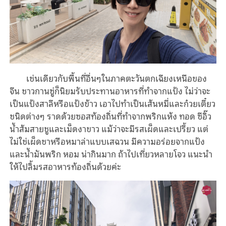
เช่นเดียวกับพื้นที่อื่นๆในภาคตะวันตกเฉียงเหนือของ
จีน ชาวกานซู่ก็นิยมรับประทานอาหารที่ทำจากแป้ง ไม่ว่าจะ
เป็นแป้งสาลีหรือแป้งข้าว เอาไปทำเป็นเส้นหมี่และก๋วยเตี๋ยว
ชนิดต่างๆ ราดด้วยซอสท้องถิ่นที่ทำจากพริกแห้ง ทอด ซีอิ๊ว
น้ำส้มสายชูและเม็ดงาขาว แม้ว่าจะมีรสเผ็ดและเปรี้ยว แต่
ไม่ใช่เผ็ดชาหรือหมาล่าแบบเสฉวน มีความอร่อยจากแป้ง
และน้ำมันพริก หอม น่ากินมาก ถ้าไปเที่ยวหลายโจว แนะนำ
ให้ไปลิ้มรสอาหารท้องถิ่นด้วยค่ะ