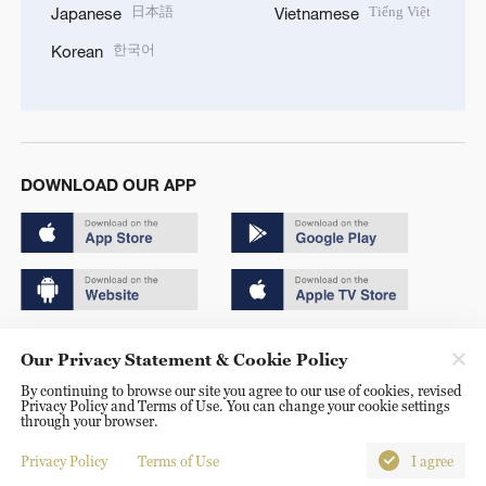
日本語
Tiếng Việt
Japanese
Vietnamese
한국어
Korean
DOWNLOAD OUR APP
Copyright © 2024 CGTN.
Our Privacy Statement & Cookie Policy
京ICP备20000184号
By continuing to browse our site you agree to our use of cookies, revised
Privacy Policy and Terms of Use. You can change your cookie settings
京公网安备 11010502050052号
through your browser.
Disinformation report hotline: 010-85061466
Privacy Policy
Terms of Use
I agree