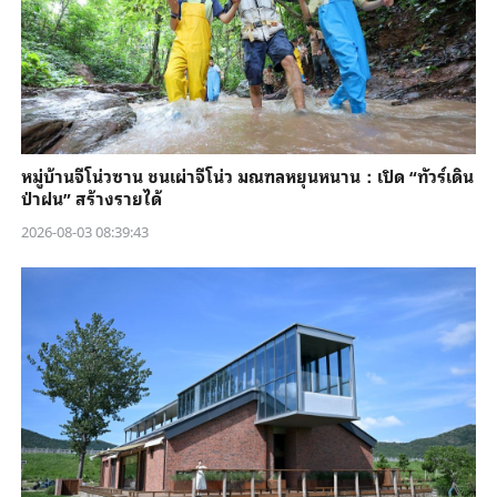
หมู่บ้านจีโน่วซาน ชนเผ่าจีโน่ว มณฑลหยุนหนาน：เปิด “ทัวร์เดิน
ป่าฝน” สร้างรายได้
2026-08-03 08:39:43