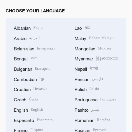
CHOOSE YOUR LANGUAGE
Shqip
ລາວ
Albanian
Lao
العربية
Bahasa Melayu
Arabic
Malay
Беларуская
Монгол
Belarusian
Mongolian
বাংলা
မြန်မာဘာသာ
Bengali
Myanmar
Български
नेपाली
Bulgarian
Nepali
ខ្មែរ
فارسی
Cambodian
Persian
Hrvatski
Polski
Croatian
Polish
Český
Português
Czech
Portuguese
English
پښتو
English
Pashto
Esperanto
Română
Esperanto
Romanian
Filipino
Русский
Filipino
Russian