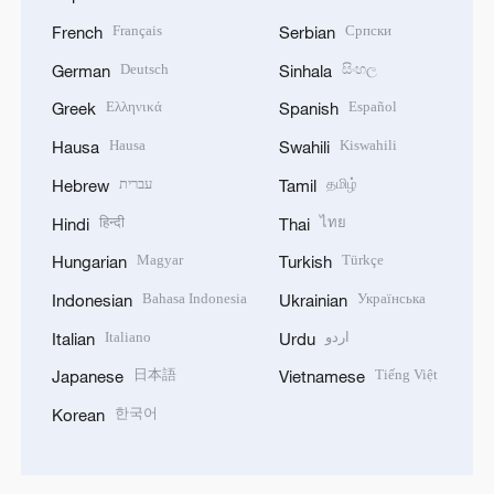
Français
Српски
French
Serbian
Deutsch
සිංහල
German
Sinhala
Ελληνικά
Español
Greek
Spanish
Hausa
Kiswahili
Hausa
Swahili
עברית
தமிழ்
Hebrew
Tamil
हिन्दी
ไทย
Hindi
Thai
Magyar
Türkçe
Hungarian
Turkish
Bahasa Indonesia
Українська
Indonesian
Ukrainian
Italiano
اردو
Italian
Urdu
日本語
Tiếng Việt
Japanese
Vietnamese
한국어
Korean