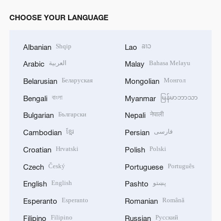
CHOOSE YOUR LANGUAGE
Shqip
ລາວ
Albanian
Lao
العربية
Bahasa Melayu
Arabic
Malay
Беларуская
Монгол
Belarusian
Mongolian
বাংলা
မြန်မာဘာသာ
Bengali
Myanmar
Български
नेपाली
Bulgarian
Nepali
ខ្មែរ
فارسی
Cambodian
Persian
Hrvatski
Polski
Croatian
Polish
Český
Português
Czech
Portuguese
English
پښتو
English
Pashto
Esperanto
Română
Esperanto
Romanian
Filipino
Русский
Filipino
Russian