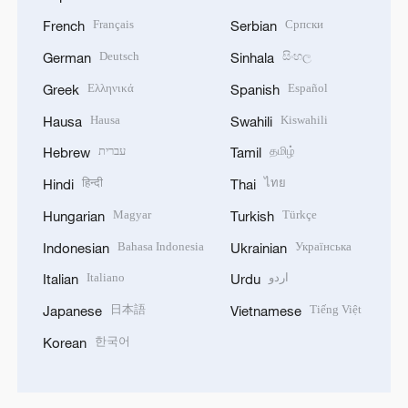
Français
Српски
French
Serbian
Deutsch
සිංහල
German
Sinhala
Ελληνικά
Español
Greek
Spanish
Hausa
Kiswahili
Hausa
Swahili
עברית
தமிழ்
Hebrew
Tamil
हिन्दी
ไทย
Hindi
Thai
Magyar
Türkçe
Hungarian
Turkish
Bahasa Indonesia
Українська
Indonesian
Ukrainian
Italiano
اردو
Italian
Urdu
日本語
Tiếng Việt
Japanese
Vietnamese
한국어
Korean