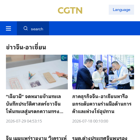
Language
search
ข่าวจีน-อาเซี่ยน
“เฉียวผี” จดหมายข้ามทะเล
ภาคธุรกิจจีน–อาเซียนหารือ
บันทึกประวัติศาสตร์ชาวจีน
ยกระดับความร่วมมือด้านการ
โพ้นทะเลสู่มรดกความทรงจำ
ค้าและห่วงโซ่อุปทาน
ของโลก
2026-07-29 04:53:15
2026-07-18 00:10:00
จีน เผยแพร่รายงาน ‘วิเคราะห์
รมต.ต่างประเทศจีนพบรอง