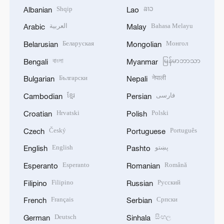
Shqip
ລາວ
Albanian
Lao
العربية
Bahasa Melayu
Arabic
Malay
Беларуская
Монгол
Belarusian
Mongolian
বাংলা
မြန်မာဘာသာ
Bengali
Myanmar
Български
नेपाली
Bulgarian
Nepali
ខ្មែរ
فارسی
Cambodian
Persian
Hrvatski
Polski
Croatian
Polish
Český
Português
Czech
Portuguese
English
پښتو
English
Pashto
Esperanto
Română
Esperanto
Romanian
Filipino
Русский
Filipino
Russian
Français
Српски
French
Serbian
Deutsch
සිංහල
German
Sinhala