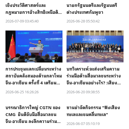
เชิงประวัติศาสตร์และ
นายกรัฐมนตรีและรัฐมนตรี
กฎหมายการอ้างสิทธิเหนือดิน
ต่างประเทศกัมพูชา
แดนฟิลิปปินส์ในทะเลจีนใต้’
2026-07-09 03:45:40
2026-06-28 05:50:42
การประชุมแลกเปลี่ยนระหว่าง
บทวิเคราะห์:จะส่งเสริมความ
สถาบันคลังสมองด้านกลาโหม
ร่วมมือด้านสื่อมวลชนระหว่าง
จีน-อาเซียน ครั้งที่ 4 เตรียมจัด
จีน-อาเซียนอย่างไร? :เสียง
ขึ้นที่คุนหมิง
สะท้อนจากจีนและไทย
2026-06-25 16:26:26
2026-06-20 09:38:55
บรรณาธิการใหญ่ CGTN ของ
ซานย่าจัดกิจกรรม "ฟังเสียง
CMG ยินดีจับมือสื่อมวลชน
ทะเลและชมคลื่นทะเล"
จีน-อาเซียน ลงลึกความร่วม
2026-06-07 05:10:19
มือรอบด้าน