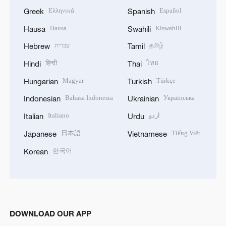
Ελληνικά
Español
Greek
Spanish
Hausa
Kiswahili
Hausa
Swahili
עברית
தமிழ்
Hebrew
Tamil
हिन्दी
ไทย
Hindi
Thai
Magyar
Türkçe
Hungarian
Turkish
Bahasa Indonesia
Українська
Indonesian
Ukrainian
Italiano
اردو
Italian
Urdu
日本語
Tiếng Việt
Japanese
Vietnamese
한국어
Korean
DOWNLOAD OUR APP