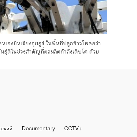
นเองซินเจียง
อุยกูร์
ใน
พื้นที่
ปลูกข้าวโพด
กว่า
ธุ์ดี
ในช่วง
สำคัญที่ผลผลิตกำลัง
เติบโต
ด้วย
сский
Documentary
CCTV+