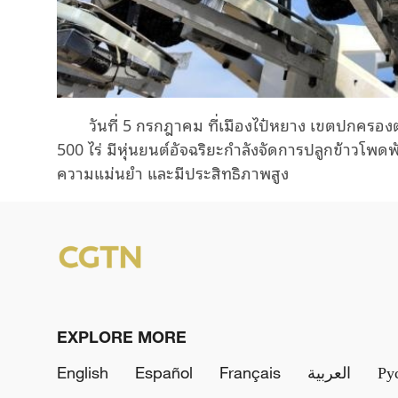
วันที่ 5 กรกฎาคม ที่เมืองไป๋หยาง
เขตปกครองต
500 ไร่
มี
หุ่นยนต์อัจฉริยะกำลังจัดการ
ปลูก
ข้าว
โพดพัน
ความแม่นยำ
และ
มี
ประสิทธิภาพสูง
EXPLORE MORE
English
Español
Français
العربية
Ру