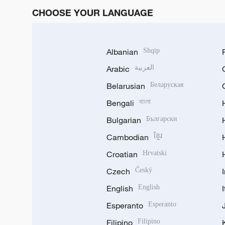
CHOOSE YOUR LANGUAGE
Albanian
Shqip
Arabic
العربية
Belarusian
Беларуская
Bengali
বাংলা
Bulgarian
Български
Cambodian
ខ្មែរ
Croatian
Hrvatski
Czech
Český
English
English
Esperanto
Esperanto
Filipino
Filipino