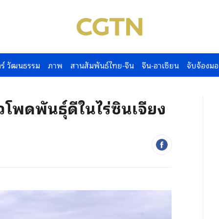
ร์ วัฒนธรรม
ภาพ
สานสัมพันธ์ไทย-จีน
จีน-อาเซียน
จับจ้องมอ
วโพดพันธุ์ดีในไร่ซินเจียง