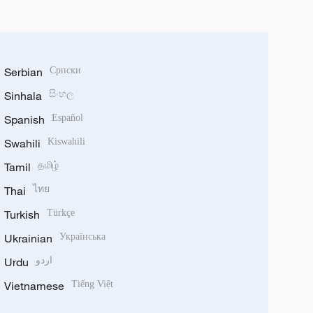
Serbian
Српски
Sinhala
සිංහල
Spanish
Español
Swahili
Kiswahili
Tamil
தமிழ்
Thai
ไทย
Turkish
Türkçe
Ukrainian
Українська
Urdu
اردو
Vietnamese
Tiếng Việt