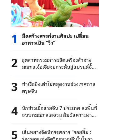
1
มีดสร้างสรรค์งานศิลปะ เปลี่ยน
อาหารเป็น “วิว”
2
อุตสาหกรรมการผลิตเครื่องสำอาง
มณฑลเจ้อเจียงยกระดับสู่แบรนด์ชั้น
นำ
3
ท่าเรือชิงเต่าไม่หยุดงานช่วงเทศกาล
ตรุษจีน
4
นักข่าวเชื้อสายจีน 7 ประเทศ ลงพื้นที่
ชนบทมณฑลเสฉวน สัมผัสความงาม
การย้อมสีผ้าแบบดั้งเดิม
5
เสิ่นหยางจัดนิทรรศการ "รอยยิ้ม :
ร่องรอยแห่งจิตวิญญาณจีนในโบราณ