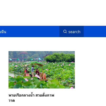
งจีน
search
พายเรือกลางน้ำ สวยดั่งภาพ
วาด