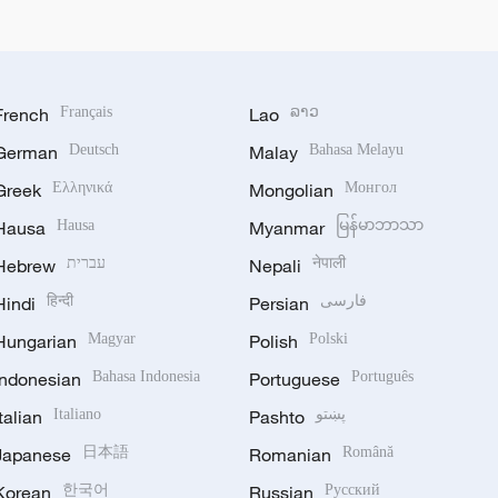
French
Français
Lao
ລາວ
German
Deutsch
Malay
Bahasa Melayu
Greek
Ελληνικά
Mongolian
Монгол
Hausa
Hausa
Myanmar
မြန်မာဘာသာ
Hebrew
עברית
Nepali
नेपाली
Hindi
हिन्दी
Persian
فارسی
Hungarian
Magyar
Polish
Polski
Indonesian
Bahasa Indonesia
Portuguese
Português
Italian
Italiano
Pashto
پښتو
Japanese
日本語
Romanian
Română
Korean
한국어
Russian
Русский