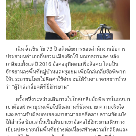
เฉิน จั้วเซิน วัย 73 ปี อดีตอัยการของสำนักงานอัยการ
ประชาชนอำเภออี๋หยวน เมืองจือโป๋ มณฑลซานตง หลัง
เกษียณตั้งแต่ปี 2016 ยังคงอุทิศตนเพื่อสังคม โดยปั่น
จักรยานลงพื้นที่หมู่บ้านและชุมชน เพื่อไกล่เกลี่ยข้อพิพาท
ให้ประชาชนโดยไม่คิดค่าใช้จ่าย จนได้รับฉายาจากชาวบ้าน
ว่า "ผู้ไกล่เกลี่ยคดีที่ขี่จักรยาน"
ครั้งหนึ่งระหว่างเดินทางไปไกล่เกลี่ยข้อพิพาทในชนบท
เขาต้องฝ่าพายุฝนเพื่อไปถึงสถานที่นัดหมาย ความจริงใจ
และความรับผิดชอบของเขาสามารถคลี่คลายความขัดแย้ง
ได้สำเร็จ นับแต่นั้นเป็นต้นมาเขายังคงใช้จักรยานเดินทาง
เยี่ยมประชาชนในพื้นที่อย่างต่อเนื่องสร้างความใกล้ชิดและ