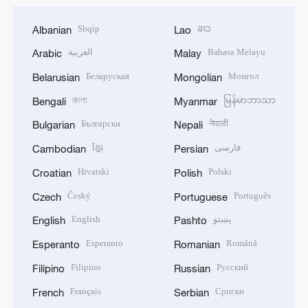
Shqip
ລາວ
Albanian
Lao
العربية
Bahasa Melayu
Arabic
Malay
Беларуская
Монгол
Belarusian
Mongolian
বাংলা
မြန်မာဘာသာ
Bengali
Myanmar
Български
नेपाली
Bulgarian
Nepali
ខ្មែរ
فارسی
Cambodian
Persian
Hrvatski
Polski
Croatian
Polish
Český
Português
Czech
Portuguese
English
پښتو
English
Pashto
Esperanto
Română
Esperanto
Romanian
Filipino
Русский
Filipino
Russian
Français
Српски
French
Serbian