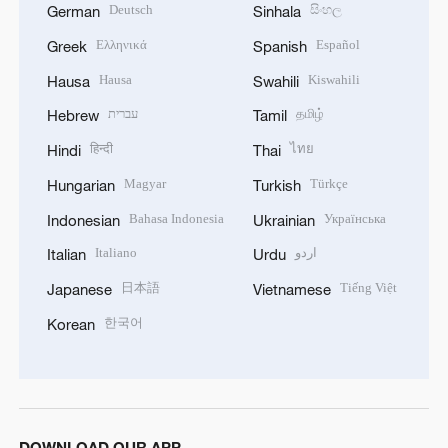
Deutsch
සිංහල
German
Sinhala
Ελληνικά
Español
Greek
Spanish
Hausa
Kiswahili
Hausa
Swahili
עברית
தமிழ்
Hebrew
Tamil
हिन्दी
ไทย
Hindi
Thai
Magyar
Türkçe
Hungarian
Turkish
Bahasa Indonesia
Українська
Indonesian
Ukrainian
Italiano
اردو
Italian
Urdu
日本語
Tiếng Việt
Japanese
Vietnamese
한국어
Korean
DOWNLOAD OUR APP