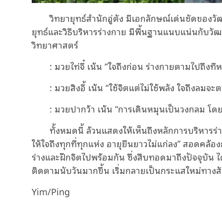
วิทยายุทธ์สำนักอู่ตัง มีเอกลักษณ์เด่นชัดขอ
ยุทธ์และวิธีบริหารร่างกาย มีพื้นฐานแนบแน่นกับวัฒ
วิทยาศาสตร์
: มวยไท่จี๋ เน้น “ใจถึงก่อน ร่างกายตามไปถึงทีห
: มวยสิงอี้ เน้น “ใช้จิตแต่ไม่ใช้พลัง ใจถึงลมจะ
: มวยปากว้า เน้น “การเดินหมุนเป็นวงกลม โดยใ
ทั้งหมดนี้ ล้วนแสดงให้เห็นถึงหลักการบริหารร่าง
ให้ใจถึงทุกที่ทุกแห่ง อายุยืนยาวไม่แก่ลง” สอดคล้
ร่างและฝึกจิตไปพร้อมกัน ซึ่งสืบทอดมาถึงปัจจุบัน
ติดตามนับวันมากขึ้น เริ่มกลายเป็นกระแสใหม่ทางสั
Yim/Ping