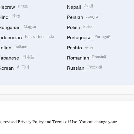
Hebrew
עברית
Nepali
नेपाली
Hindi
हिन्दी
Persian
فارسی
Hungarian
Magyar
Polish
Polski
Indonesian
Bahasa Indonesia
Portuguese
Português
Italian
Italiano
Pashto
پښتو
Japanese
日本語
Romanian
Română
Korean
한국어
Russian
Русский
es, revised Privacy Policy and Terms of Use. You can change your