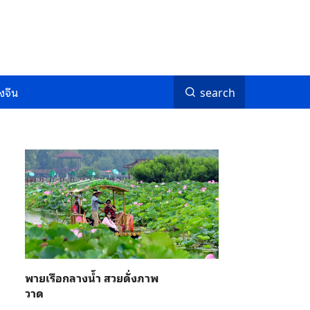
งจีน
search
พายเรือกลางน้ำ สวยดั่งภาพ
วาด