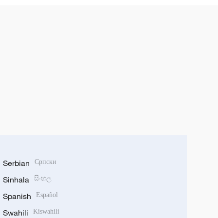
Serbian
Српски
Sinhala
සිංහල
Spanish
Español
Swahili
Kiswahili