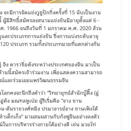
 จะมีการจัดแข่งวูซูปักกิ่งครั้งที่ 15 นับเป็นงาน
 ผู้มีสิทธิ์สมัครลงสนามแข่งขันมีอายุตั้งแต่ 6 -
 ค.ศ. 1966 จนถึงวันที่ 1 มกราคม ค.ศ. 2020 ล้วน
อายุและประเภทการแข่งขัน ซึ่งการแบ่งระดับอายุ
่า 120 ประเภท รวมทั้งประเภทมวยที่แตกต่างกัน
อู๋ จิง ดาราชื่อดังระหว่างประเทศของจีน มาเป็น
้านนี้สมัครเข้าร่วมงาน เพื่อแสดงความสามารถ
ารณ์และร่วมเผยแพร่วัฒนธรรมจีน
ลกคงจะนึกถึงคำว่า “วิทยายุทธ์สำนักบู๊ตึ๊ง (อู่
ู่ตัง มณฑลหูเป่ย ผู้ริเริ่มคือ “จาง ซาน
ยวน-ต้นราชวงศ์หมิง ปรมาจารย์จาง ซานเฟิงได้
“เต๋าเต็กเก็ง” มาผสมผสานกับกังฟูจีนอย่างลงตัว
ชน์ในการบริหารร่างกายได้อย่างดี เช่น มวยไท่