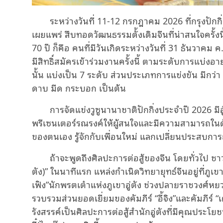
ระหว่างวันที่ 11-12 กรกฎาคม 2026 ที่กรุงปักกิ่ง
เผยแพร่ สืบทอดวัฒนธรรมดั้งเดิมจีนที่น่าสนใจครั้งนี้
70 ปี ก็คือ คนที่มีวันเกิดระหว่างวันที่ 31 ธันวาคม
มีสิทธิ์สมัครเข้าร่วมงานครั้งนี้ ตามระดับการแบ่ง
นั้น แบ่งเป็น 7 ระดับ ส่วนประเภทการแข่งขัน มีกว
ดาบ มีด กระบอก เป็นต้น
การจัดแข่งวูซูนานาชาติปักกิ่งประจำปี 2026 มี
พรีเซนเตอร์รณรงค์ให้ผู้สนใจและมีความสามารถในด
ของตนเอง รู้จักกับเพื่อนใหม่ แลกเปลี่ยนประสบก
ถ้าจะพูดถึงศิลปะการต่อสู้ของจีน โดยทั่วไป ชาวโ
ตัง)” ในนาทีแรก แหล่งกำเนิดวิทยายุทธ์จีนอยู่ที่ภูเขาอ
เฟิง”นักพรตเต๋าแห่งภูเขาอู่ตัง ช่วงปลายราชวงศ์ห
รวบรวมส่วนยอดเยี่ยมของคัมภีร์ “อี้จิง”และคัมภีร์ 
รังสรรค์เป็นศิลปะการต่อสู้สำนักอู่ตังที่มีคุณประโย