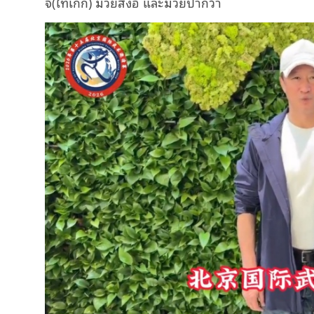
จี๋(ไทเก๊ก) มวยสิงอี้ และมวยปากว้า