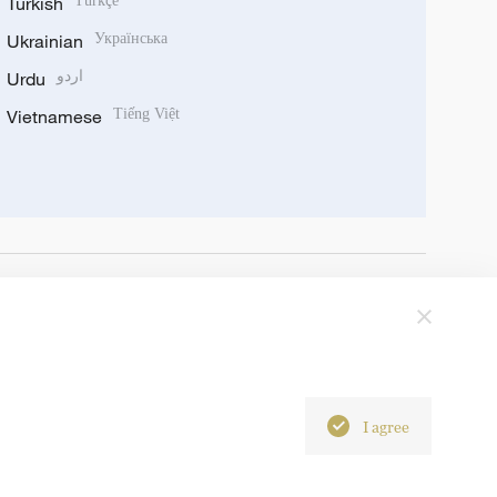
Turkish
Türkçe
Ukrainian
Українська
Urdu
اردو
Vietnamese
Tiếng Việt
I agree
6