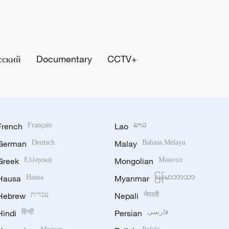
сский
Documentary
CCTV+
French
Français
Lao
ລາວ
German
Deutsch
Malay
Bahasa Melayu
Greek
Ελληνικά
Mongolian
Монгол
Hausa
Hausa
Myanmar
မြန်မာဘာသာ
Hebrew
עברית
Nepali
नेपाली
Hindi
हिन्दी
Persian
فارسی