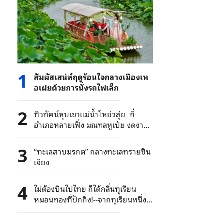
1
สัมผัสเสน่ห์ฤดูร้อนใจกลางเมืองเห
อเฝยด้วยการนั่งรถไฟเล็ก
2
ทิวทัศน์หุบเขาแม่น้ำโหย่วสุ่ย ที่
อำเภอหลายเฟิ่ง มณฑลหูเป่ย งดงาม
ดั่งภาพวาด
3
“ทะเลสาบมรกต” กลางทะเลทรายซิน
เจียง
4
ไม่ต้องบินไปไทย ก็ได้กลิ่นทุเรียน
หมอนทองที่ปักกิ่ง!--จากทุเรียนหนึ่ง
ลูก สู่มิตรภาพจีน-ไทย