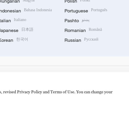
Hungarian
Magyar
Polish
Polski
Indonesian
Bahasa Indonesia
Portuguese
Português
Italian
Italiano
Pashto
پښتو
Japanese
日本語
Romanian
Română
Korean
한국어
Russian
Русский
es, revised Privacy Policy and Terms of Use. You can change your
备 11010502050052号
Disinformation report hotline: 010-8506146