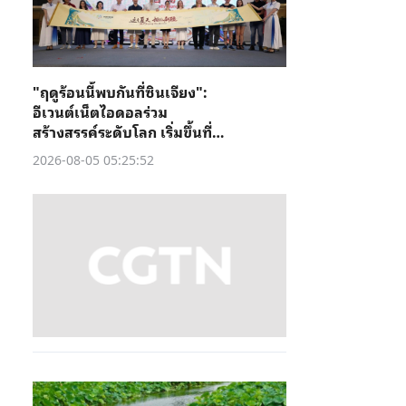
"ฤดูร้อนนี้พบกันที่ซินเจียง":
อีเวนต์เน็ตไอดอลร่วม
สร้างสรรค์ระดับโลก เริ่มขึ้นที่คู่
เชอ
2026-08-05 05:25:52