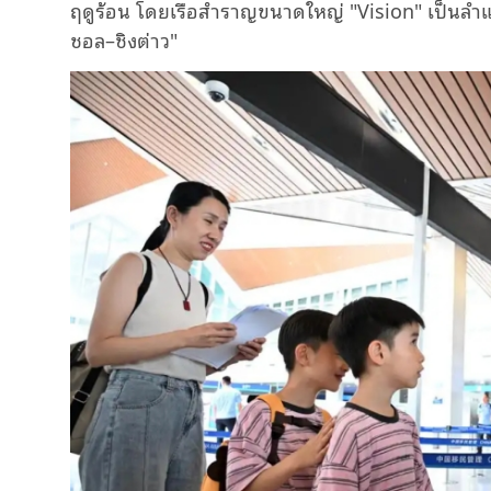
ฤดูร้อน โดยเรือสำราญขนาดใหญ่ "Vision" เป็นลำแรก
ชอล–ชิงต่าว"