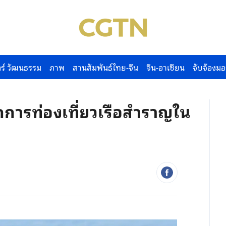
ร์ วัฒนธรรม
ภาพ
สานสัมพันธ์ไทย-จีน
จีน-อาเซียน
จับจ้องมอ
กการท่องเที่ยวเรือสำราญใน