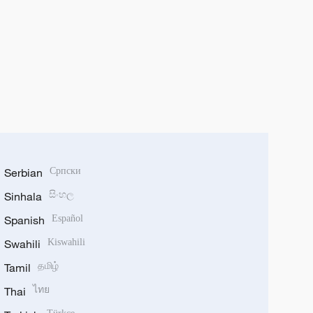
Serbian
Српски
Sinhala
සිංහල
Spanish
Español
Swahili
Kiswahili
Tamil
தமிழ்
Thai
ไทย