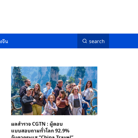
งจีน
search
ผลสำรวจ CGTN : ผู้ตอบ
แบบสอบถามทั่วโลก 92.9%
จับตากระแส “China Travel”