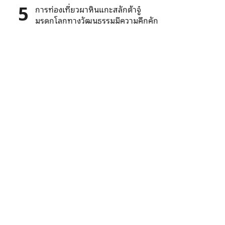
5
การท่องเที่ยวผาหินแกะสลักต้าจู๋
มรดกโลกทางวัฒนธรรมมีความคึกคัก