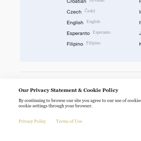
Croatian
Hrvatski
Czech
Český
English
English
Esperanto
Esperanto
Filipino
Filipino
DOWNLOAD OUR APP
Our Privacy Statement & Cookie Policy
By continuing to browse our site you agree to our use of cooki
cookie settings through your browser.
Privacy Policy
Terms of Use
Copyright © 2024 CGTN.
京ICP备20000184号
京公网安