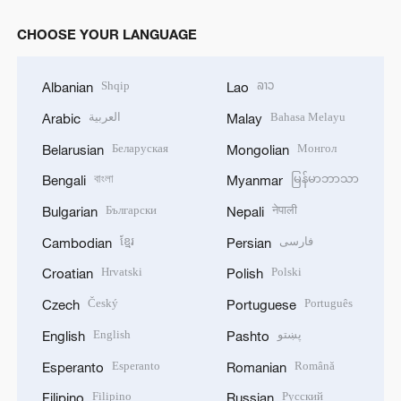
CHOOSE YOUR LANGUAGE
Shqip
ລາວ
Albanian
Lao
العربية
Bahasa Melayu
Arabic
Malay
Беларуская
Монгол
Belarusian
Mongolian
বাংলা
မြန်မာဘာသာ
Bengali
Myanmar
Български
नेपाली
Bulgarian
Nepali
ខ្មែរ
فارسی
Cambodian
Persian
Hrvatski
Polski
Croatian
Polish
Český
Português
Czech
Portuguese
English
پښتو
English
Pashto
Esperanto
Română
Esperanto
Romanian
Filipino
Русский
Filipino
Russian