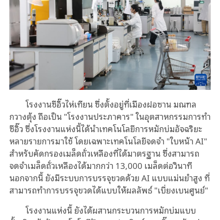
โรงงานซีอิ๊วไห่เทียน ซึ่งตั้งอยู่ที่เมืองฝอซาน มณฑล
กวางตุ้ง ถือเป็น "โรงงานประภาคาร" ในอุตสาหกรรมการทำ
ซีอิ๊ว ซึ่งโรงงานแห่งนี้ได้นำเทคโนโลยีการหมักบ่มอัจฉริยะ
หลายรายการมาใช้ โดยเฉพาะเทคโนโลยีจดจำ "ใบหน้า AI"
สำหรับคัดกรองเมล็ดถั่วเหลืองที่ได้มาตรฐาน ซึ่งสามารถ
จดจำเมล็ดถั่วเหลืองได้มากกว่า 13,000 เมล็ดต่อวินาที
นอกจากนี้ ยังมีระบบการบรรจุขวดด้วย AI แบบแม่นยำสูง ที่
สามารถทำการบรรจุขวดได้แบบให้ผลลัพธ์ "เบี่ยงเบนศูนย์"
โรงงานแห่งนี้ ยังได้ผสานกระบวนการหมักบ่มแบบ