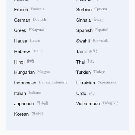
Français
Српски
French
Serbian
Deutsch
සිංහල
German
Sinhala
Ελληνικά
Español
Greek
Spanish
Hausa
Kiswahili
Hausa
Swahili
עברית
தமிழ்
Hebrew
Tamil
हिन्दी
ไทย
Hindi
Thai
Magyar
Türkçe
Hungarian
Turkish
Bahasa Indonesia
Українська
Indonesian
Ukrainian
Italiano
اردو
Italian
Urdu
日本語
Tiếng Việt
Japanese
Vietnamese
한국어
Korean