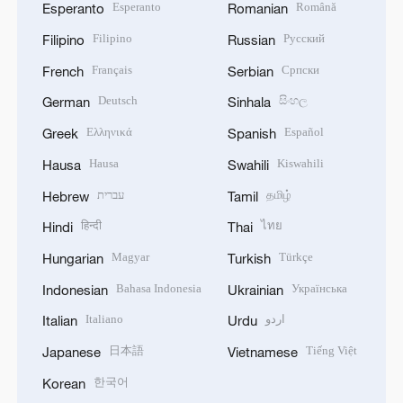
Esperanto
Română
Esperanto
Romanian
Filipino
Русский
Filipino
Russian
Français
Српски
French
Serbian
Deutsch
සිංහල
German
Sinhala
Ελληνικά
Español
Greek
Spanish
Hausa
Kiswahili
Hausa
Swahili
עברית
தமிழ்
Hebrew
Tamil
हिन्दी
ไทย
Hindi
Thai
Magyar
Türkçe
Hungarian
Turkish
Bahasa Indonesia
Українська
Indonesian
Ukrainian
Italiano
اردو
Italian
Urdu
日本語
Tiếng Việt
Japanese
Vietnamese
한국어
Korean