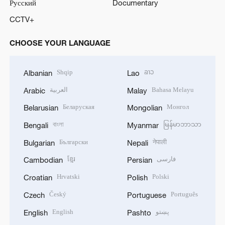
Русский
Documentary
CCTV+
CHOOSE YOUR LANGUAGE
Shqip
ລາວ
Albanian
Lao
العربية
Bahasa Melayu
Arabic
Malay
Беларуская
Монгол
Belarusian
Mongolian
বাংলা
မြန်မာဘာသာ
Bengali
Myanmar
Български
नेपाली
Bulgarian
Nepali
ខ្មែរ
فارسی
Cambodian
Persian
Hrvatski
Polski
Croatian
Polish
Český
Português
Czech
Portuguese
English
پښتو
English
Pashto