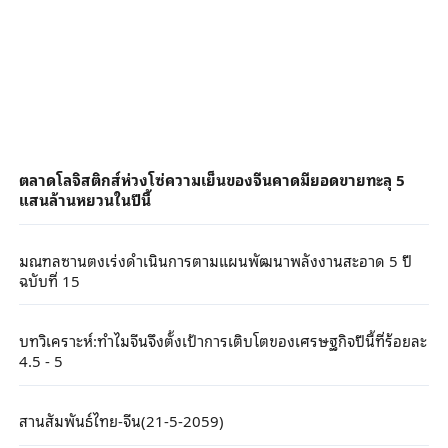
ตลาดโลจิสติกส์ห่วงโซ่ความเย็นของจีนคาดมียอดขายทะลุ 5
แสนล้านหยวนในปีนี้
มณฑลซานตงเร่งดำเนินการตามแผนพัฒนาพลังงานสะอาด 5 ปี
ฉบับที่ 15
บทวิเคราะห์:ทำไมจีนจึงตั้งเป้าการเติบโตของเศรษฐกิจปีนี้ที่ร้อยละ
4.5 - 5
สานสัมพันธ์ไทย-จีน(21-5-2059)