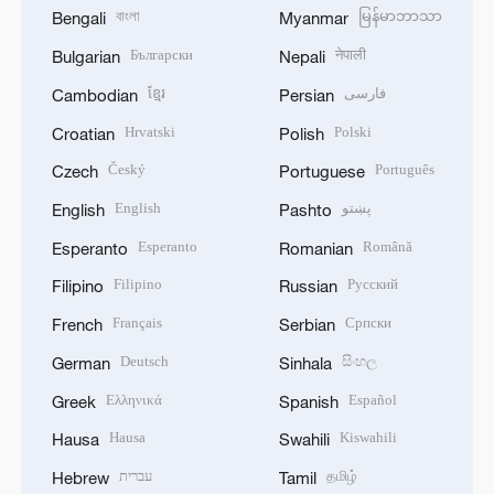
বাংলা
မြန်မာဘာသာ
Bengali
Myanmar
Български
नेपाली
Bulgarian
Nepali
ខ្មែរ
فارسی
Cambodian
Persian
Hrvatski
Polski
Croatian
Polish
Český
Português
Czech
Portuguese
English
پښتو
English
Pashto
Esperanto
Română
Esperanto
Romanian
Filipino
Русский
Filipino
Russian
Français
Српски
French
Serbian
Deutsch
සිංහල
German
Sinhala
Ελληνικά
Español
Greek
Spanish
Hausa
Kiswahili
Hausa
Swahili
עברית
தமிழ்
Hebrew
Tamil