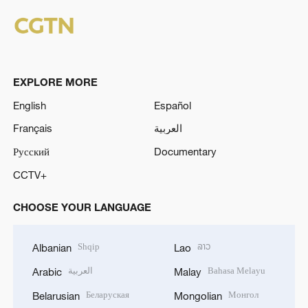
EXPLORE MORE
English
Español
Français
العربية
Русский
Documentary
CCTV+
CHOOSE YOUR LANGUAGE
Shqip
ລາວ
Albanian
Lao
العربية
Bahasa Melayu
Arabic
Malay
Беларуская
Монгол
Belarusian
Mongolian