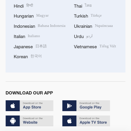
हिन्दी
ไทย
Hindi
Thai
Magyar
Türkçe
Hungarian
Turkish
Bahasa Indonesia
Українська
Indonesian
Ukrainian
Italiano
اردو
Italian
Urdu
日本語
Tiếng Việt
Japanese
Vietnamese
한국어
Korean
DOWNLOAD OUR APP