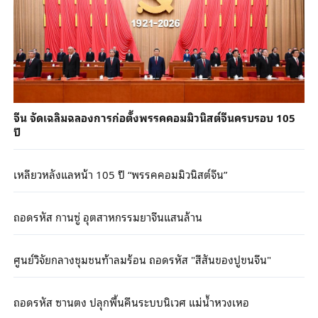
จีน จัดเฉลิมฉลองการก่อตั้งพรรคคอมมิวนิสต์จีนครบรอบ 105
ปี
เหลียวหลังแลหน้า 105 ปี “พรรคคอมมิวนิสต์จีน”
ถอดรหัส กานซู่ อุตสาหกรรมยาจีนแสนล้าน
ศูนย์วิจัยกลางชุมชนท้าลมร้อน ถอดรหัส "สีสันของปูขนจีน"
ถอดรหัส ซานตง ปลุกพื้นคืนระบบนิเวศ แม่น้ำหวงเหอ