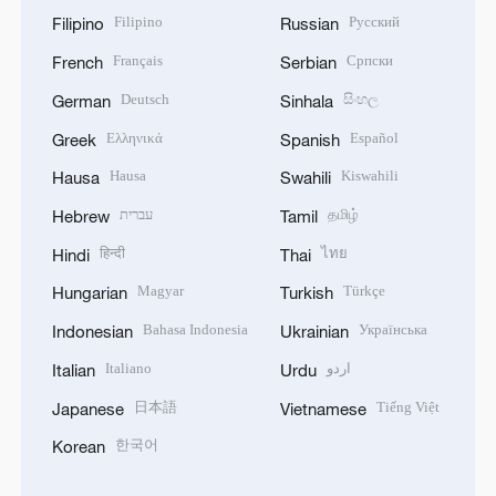
Filipino
Русский
Filipino
Russian
Français
Српски
French
Serbian
Deutsch
සිංහල
German
Sinhala
Ελληνικά
Español
Greek
Spanish
Hausa
Kiswahili
Hausa
Swahili
עברית
தமிழ்
Hebrew
Tamil
हिन्दी
ไทย
Hindi
Thai
Magyar
Türkçe
Hungarian
Turkish
Bahasa Indonesia
Українська
Indonesian
Ukrainian
Italiano
اردو
Italian
Urdu
日本語
Tiếng Việt
Japanese
Vietnamese
한국어
Korean