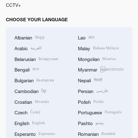
CCTV+
CHOOSE YOUR LANGUAGE
Shqip
ລາວ
Albanian
Lao
العربية
Bahasa Melayu
Arabic
Malay
Беларуская
Монгол
Belarusian
Mongolian
বাংলা
မြန်မာဘာသာ
Bengali
Myanmar
Български
नेपाली
Bulgarian
Nepali
ខ្មែរ
فارسی
Cambodian
Persian
Hrvatski
Polski
Croatian
Polish
Český
Português
Czech
Portuguese
English
پښتو
English
Pashto
Esperanto
Română
Esperanto
Romanian