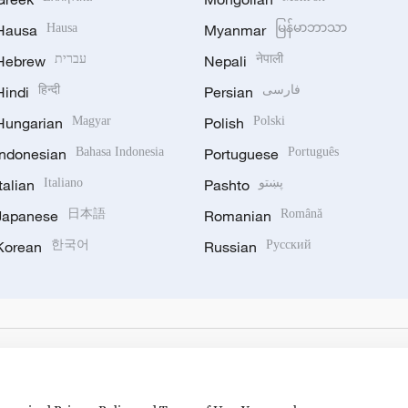
Hausa
Hausa
Myanmar
မြန်မာဘာသာ
Hebrew
עברית
Nepali
नेपाली
Hindi
हिन्दी
Persian
فارسی
Hungarian
Magyar
Polish
Polski
Indonesian
Bahasa Indonesia
Portuguese
Português
Italian
Italiano
Pashto
پښتو
Japanese
日本語
Romanian
Română
Korean
한국어
Russian
Русский