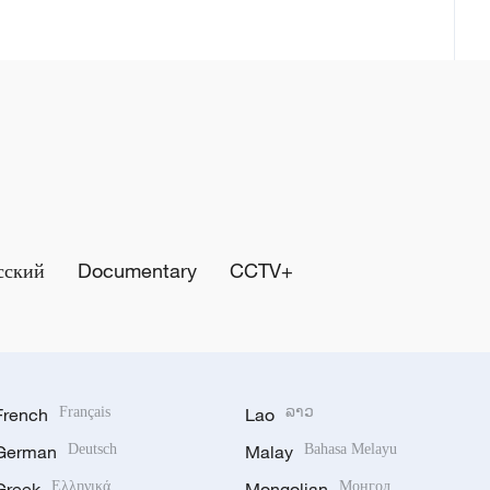
сский
Documentary
CCTV+
French
Français
Lao
ລາວ
German
Deutsch
Malay
Bahasa Melayu
Greek
Ελληνικά
Mongolian
Монгол