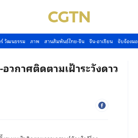
ร์ วัฒนธรรม
ภาพ
สานสัมพันธ์ไทย-จีน
จีน-อาเซียน
จับจ้องมอ
น-อวกาศติดตามเฝ้าระวังดาว