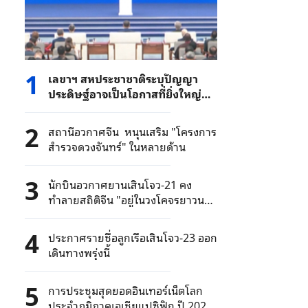
1
เลขาฯ สหประชาชาติระบุปัญญา
ประดิษฐ์อาจเป็นโอกาสที่ยิ่งใหญ่
ที่สุดของมนุษยชาติในศตวรรษที่ 21
พร้อมขอบคุณจีนที่ผลักดันการจัด
2
สถานีอวกาศจีน หนุนเสริม "โครงการ
งานในครั้งนี้
สำรวจดวงจันทร์" ในหลายด้าน
3
นักบินอวกาศยานเสินโจว-21 คง
ทำลายสถิติจีน "อยู่ในวงโคจรยาวนาน
ที่สุด"
4
ประกาศรายชื่อลูกเรือเสินโจว-23 ออก
เดินทางพรุ่งนี้
5
การประชุมสุดยอดอินเทอร์เน็ตโลก
ประจำภูมิภาคเอเชียแปซิฟิก ปี 2026