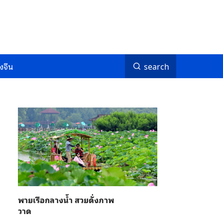
งจีน
search
พายเรือกลางน้ำ สวยดั่งภาพ
วาด