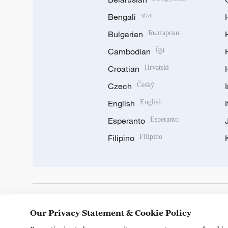
Bengali
বাংলা
Bulgarian
Български
Cambodian
ខ្មែរ
Croatian
Hrvatski
Czech
Český
English
English
Esperanto
Esperanto
Filipino
Filipino
DOWNLOAD OUR APP
Our Privacy Statement & Cookie Policy