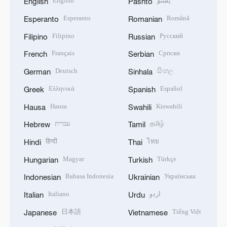
English
پښتو
English
Pashto
Esperanto
Română
Esperanto
Romanian
Filipino
Русский
Filipino
Russian
Français
Српски
French
Serbian
Deutsch
සිංහල
German
Sinhala
Ελληνικά
Español
Greek
Spanish
Hausa
Kiswahili
Hausa
Swahili
עברית
தமிழ்
Hebrew
Tamil
हिन्दी
ไทย
Hindi
Thai
Magyar
Türkçe
Hungarian
Turkish
Bahasa Indonesia
Українська
Indonesian
Ukrainian
Italiano
اردو
Italian
Urdu
日本語
Tiếng Việt
Japanese
Vietnamese