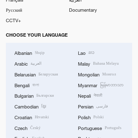
Русский
Documentary
CCTV+
CHOOSE YOUR LANGUAGE
Shqip
ລາວ
Albanian
Lao
العربية
Bahasa Melayu
Arabic
Malay
Беларуская
Монгол
Belarusian
Mongolian
বাংলা
မြန်မာဘာသာ
Bengali
Myanmar
Български
नेपाली
Bulgarian
Nepali
ខ្មែរ
فارسی
Cambodian
Persian
Hrvatski
Polski
Croatian
Polish
Český
Português
Czech
Portuguese