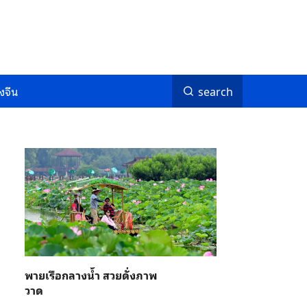
งจีน
search
พายเรือกลางน้ำ สวยดั่งภาพ
วาด