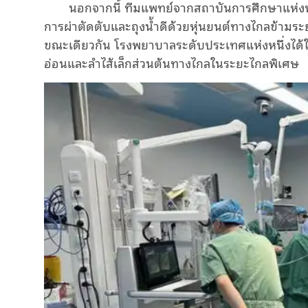
นอกจากนี้ ทีมแพทย์จากสถาบันการศึกษาแห่งห
การผ่าตัดตับและถุงน้ำดีด้วยหุ่นยนต์ทางไกลข้ามร
ขณะเดียวกัน โรงพยาบาลระดับประเทศแห่งหนึ่งได้ใ
อ่อนและลำไส้เล็กส่วนต้นทางไกลในระยะไกลพิเศษ