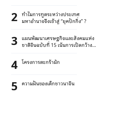
อายุ 6 ขวบ) สอบเข้ามหาวิทยาลัยได้
2
ทำไมการทูตระหว่างประเทศ
มหาอำนาจจึงเข้าสู่ “ยุคปักกิ่ง” ?
3
แผนพัฒนาเศรษฐกิจและสังคมแห่ง
ชาติจีนฉบับที่ 15 เน้นการเปิดกว้าง
ร่วมแบ่งปันโอกาสพัฒนากับทั่วโลก
4
โครงการตะกร้าผัก
5
ความฝันของเด็กชาวนาจีน