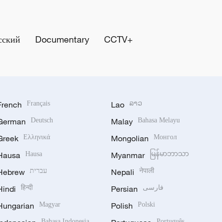
сский
Documentary
CCTV+
French
Français
Lao
ລາວ
German
Deutsch
Malay
Bahasa Melayu
Greek
Ελληνικά
Mongolian
Монгол
Hausa
Hausa
Myanmar
မြန်မာဘာသာ
Hebrew
עברית
Nepali
नेपाली
Hindi
हिन्दी
Persian
فارسی
Hungarian
Magyar
Polish
Polski
Bahasa Indonesia
Português