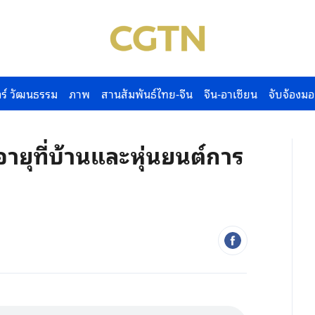
ร์ วัฒนธรรม
ภาพ
สานสัมพันธ์ไทย-จีน
จีน-อาเซียน
จับจ้องมอ
อายุที่บ้านและหุ่นยนต์การ