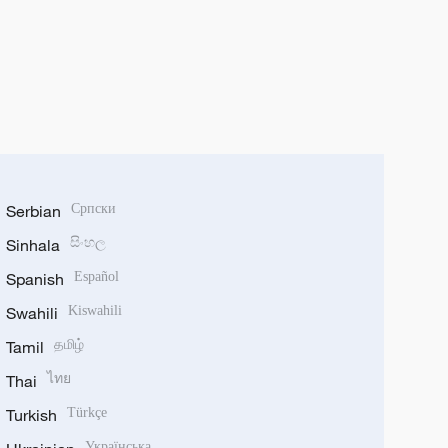
Serbian
Српски
Sinhala
සිංහල
Spanish
Español
Swahili
Kiswahili
Tamil
தமிழ்
Thai
ไทย
Turkish
Türkçe
Українська